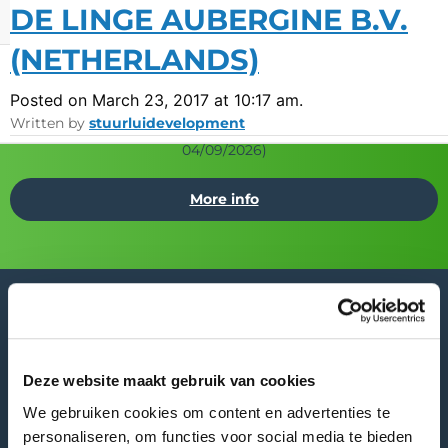
GEBROEDERS VAN ONSELEN
DE LINGE AUBERGINE B.V.
Events
Careers
LANG
EN ZN. (NETHERLANDS)
(NETHERLANDS)
Posted on May 10, 2017 at 10:48 am.
Posted on March 23, 2017 at 10:17 am.
Written by
Written by
stuurluidevelopment
stuurluidevelopment
Asia Fruit Logistica
Visit GREEFA at:
(02/09/2026 -
04/09/2026)
More info
Deze website maakt gebruik van cookies
GREEFA Headquarters
We gebruiken cookies om content en advertenties te
Visiting address
personaliseren, om functies voor social media te bieden
Langstraat 12