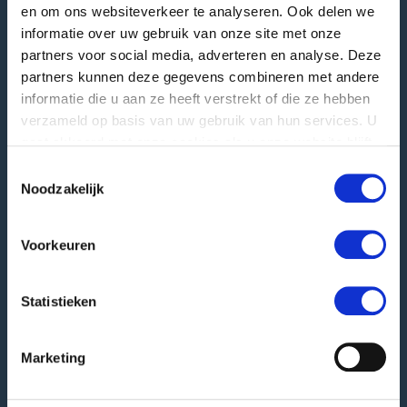
4196 JB Tricht | NL
en om ons websiteverkeer te analyseren. Ook delen we
informatie over uw gebruik van onze site met onze
T
+31 345 578 100
partners voor social media, adverteren en analyse. Deze
E
info@greefa.nl
partners kunnen deze gegevens combineren met andere
informatie die u aan ze heeft verstrekt of die ze hebben
Chamber of Commerce (NL): 11016475
verzameld op basis van uw gebruik van hun services. U
VAT number: NL006390493B01
gaat akkoord met onze cookies als u onze website blijft
gebruiken.
Toestemmingsselectie
Other addresses
Noodzakelijk
Postal address
PO Box 24
4190 CA Geldermalsen | NL
Voorkeuren
Goods delivery
Hooglandscheweg 19
Statistieken
4196 JK Tricht | NL
Marketing
GREEFA Italia GmbH
Visiting adress