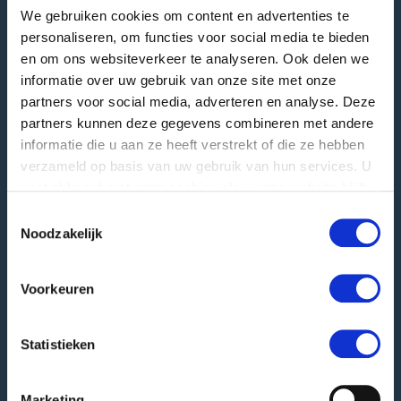
We gebruiken cookies om content en advertenties te
GREEFA Headquarters
personaliseren, om functies voor social media te bieden
en om ons websiteverkeer te analyseren. Ook delen we
Visiting address
informatie over uw gebruik van onze site met onze
Langstraat 12
partners voor social media, adverteren en analyse. Deze
4196 JB Tricht | NL
partners kunnen deze gegevens combineren met andere
T
+31 345 578 100
informatie die u aan ze heeft verstrekt of die ze hebben
E
info@greefa.nl
verzameld op basis van uw gebruik van hun services. U
gaat akkoord met onze cookies als u onze website blijft
Chamber of Commerce (NL): 11016475
gebruiken.
Toestemmingsselectie
VAT number: NL006390493B01
Noodzakelijk
Other addresses
Voorkeuren
Postal address
PO Box 24
4190 CA Geldermalsen | NL
Statistieken
Goods delivery
Hooglandscheweg 19
Marketing