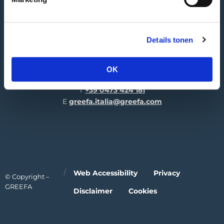
4196 JK Tricht | NL
GREEFA Italia GmbH
Details tonen
Visiting adress
Industriezone 1/11
OK
39011 Lana | IT
T
+39 0473 424 181
E
greefa.italia@greefa.com
Web Accessibility
Privacy
© Copyright –
GREEFA
Disclaimer
Cookies