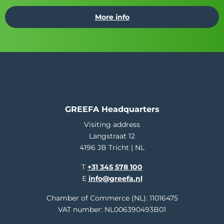
More info
GREEFA Headquarters
Visiting address
Langstraat 12
4196 JB Tricht | NL
T
+31 345 578 100
E
info@greefa.nl
Chamber of Commerce (NL): 11016475
VAT number: NL006390493B01