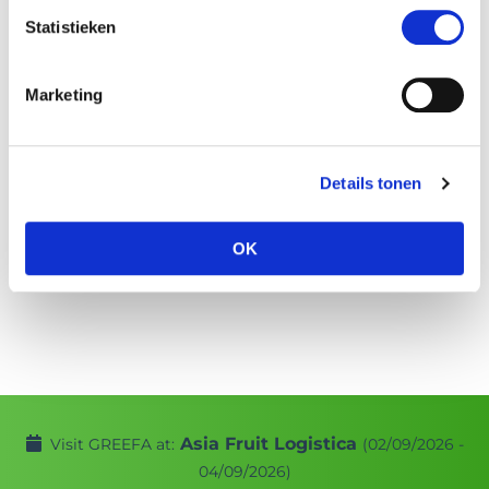
Your question
*
Statistieken
Marketing
Details tonen
OK
Asia Fruit Logistica
Visit GREEFA at:
(02/09/2026 -
04/09/2026)