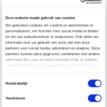
Please use this form to contact your dealer
Deze website maakt gebruik van cookies
Name
*
We gebruiken cookies om content en advertenties te
personaliseren, om functies voor social media te bieden
en om ons websiteverkeer te analyseren. Ook delen we
Company name
informatie over uw gebruik van onze site met onze
partners voor social media, adverteren en analyse. Deze
partners kunnen deze gegevens combineren met andere
Country
*
informatie die u aan ze heeft verstrekt of die ze hebben
verzameld op basis van uw gebruik van hun services. U
gaat akkoord met onze cookies als u onze website blijft
Phone number
gebruiken.
Toestemmingsselectie
Noodzakelijk
Email
*
Voorkeuren