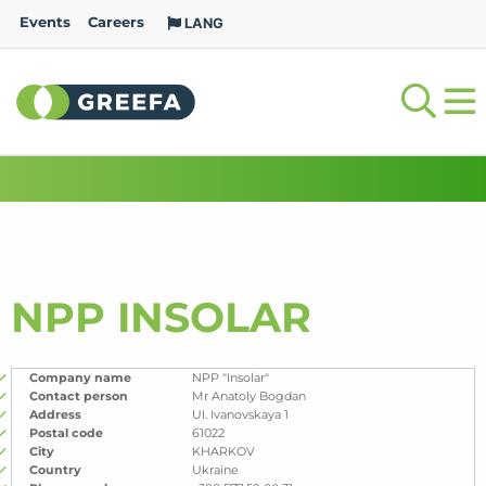
Events
Careers
LANG
NPP INSOLAR
Company name
NPP "Insolar"
Contact person
Mr Anatoly Bogdan
Address
UI. Ivanovskaya 1
Postal code
61022
City
KHARKOV
Country
Ukraine