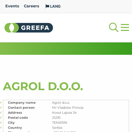
Events
Careers
LANG
AGROL D.O.O.
Company name
Agrol d.o.o.
Contact person
Mr Vladislav Princip
Address
Kosut Lajosa 34
Postal code
21235
City
TEMERIN
Country
Serbia