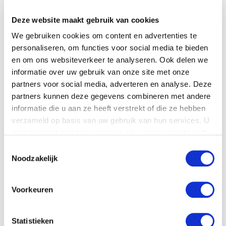
Name
*
Deze website maakt gebruik van cookies
We gebruiken cookies om content en advertenties te
Company name
personaliseren, om functies voor social media te bieden
en om ons websiteverkeer te analyseren. Ook delen we
informatie over uw gebruik van onze site met onze
Country
*
partners voor social media, adverteren en analyse. Deze
partners kunnen deze gegevens combineren met andere
informatie die u aan ze heeft verstrekt of die ze hebben
Phone number
verzameld op basis van uw gebruik van hun services. U
gaat akkoord met onze cookies als u onze website blijft
gebruiken.
Toestemmingsselectie
Email
*
Noodzakelijk
Voorkeuren
Your question
*
Statistieken