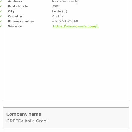
Address
Industriezone 1/11
Postal code
39011
City
LANA (IT)
Country
Austria
Phone number
+39 0473 424 181
Website
https://www.greefa.com/it
Company name
GREEFA Italia GmbH