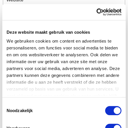
https://www.greefa.com/it
Deze website maakt gebruik van cookies
Please use this form to contact your dealer
We gebruiken cookies om content en advertenties te
Name
*
personaliseren, om functies voor social media te bieden
en om ons websiteverkeer te analyseren. Ook delen we
informatie over uw gebruik van onze site met onze
Company name
partners voor social media, adverteren en analyse. Deze
partners kunnen deze gegevens combineren met andere
informatie die u aan ze heeft verstrekt of die ze hebben
Country
*
verzameld op basis van uw gebruik van hun services. U
gaat akkoord met onze cookies als u onze website blijft
gebruiken.
Toestemmingsselectie
Phone number
Noodzakelijk