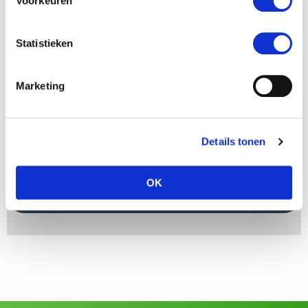
Voorkeuren
Email
*
Statistieken
Your question
*
Marketing
Details tonen
OK