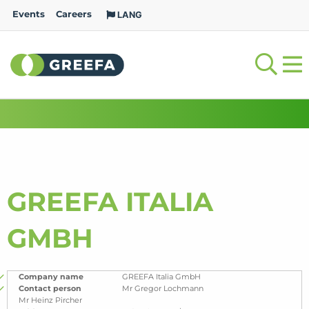
Events
Careers
LANG
GREEFA ITALIA
GMBH
Company name
GREEFA Italia GmbH
Contact person
Mr Gregor Lochmann
Mr Heinz Pircher