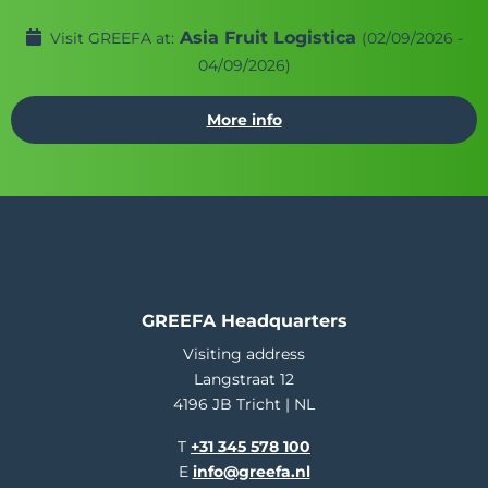
Asia Fruit Logistica
Visit GREEFA at:
(02/09/2026 -
04/09/2026)
More info
GREEFA Headquarters
Visiting address
Langstraat 12
4196 JB Tricht | NL
T
+31 345 578 100
E
info@greefa.nl