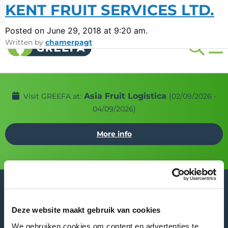
KENT FRUIT SERVICES LTD.
Events
Careers
LANG
Posted on June 29, 2018 at 9:20 am.
Written by
chamerpagt
Asia Fruit Logistica
Visit GREEFA at:
(02/09/2026 -
04/09/2026)
More info
Deze website maakt gebruik van cookies
We gebruiken cookies om content en advertenties te
GREEFA Headquarters