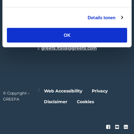
GREEFA Italia GmbH
Visiting adress
Details tonen
Industriezone 1/11
39011 Lana | IT
OK
T
+39 0473 424 181
E
greefa.italia@greefa.com
Web Accessibility
Privacy
© Copyright –
GREEFA
Disclaimer
Cookies