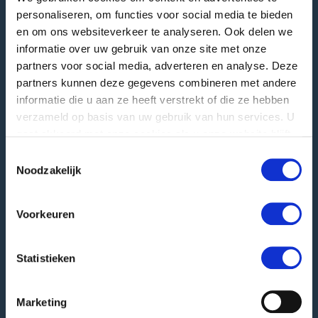
personaliseren, om functies voor social media te bieden
Visiting address
en om ons websiteverkeer te analyseren. Ook delen we
Langstraat 12
informatie over uw gebruik van onze site met onze
4196 JB Tricht | NL
partners voor social media, adverteren en analyse. Deze
T
+31 345 578 100
partners kunnen deze gegevens combineren met andere
E
info@greefa.nl
informatie die u aan ze heeft verstrekt of die ze hebben
verzameld op basis van uw gebruik van hun services. U
Chamber of Commerce (NL): 11016475
gaat akkoord met onze cookies als u onze website blijft
VAT number: NL006390493B01
gebruiken.
Toestemmingsselectie
Noodzakelijk
Other addresses
Postal address
Voorkeuren
PO Box 24
4190 CA Geldermalsen | NL
Statistieken
Goods delivery
Hooglandscheweg 19
4196 JK Tricht | NL
Marketing