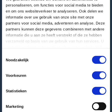
personaliseren, om functies voor social media te bieden
Visiting address
en om ons websiteverkeer te analyseren. Ook delen we
Langstraat 12
informatie over uw gebruik van onze site met onze
4196 JB Tricht | NL
partners voor social media, adverteren en analyse. Deze
T
+31 345 578 100
partners kunnen deze gegevens combineren met andere
E
info@greefa.nl
informatie die u aan ze heeft verstrekt of die ze hebben
verzameld op basis van uw gebruik van hun services. U
Chamber of Commerce (NL): 11016475
gaat akkoord met onze cookies als u onze website blijft
VAT number: NL006390493B01
gebruiken.
Toestemmingsselectie
Noodzakelijk
Other addresses
Postal address
Voorkeuren
PO Box 24
4190 CA Geldermalsen | NL
Statistieken
Goods delivery
Hooglandscheweg 19
4196 JK Tricht | NL
Marketing