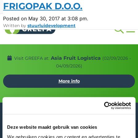
FRIGOPAK D.O.O.
Events
Careers
LANG
Posted on May 30, 2017 at 3:08 pm.
Written by
stuurluidevelopment
Asia Fruit Logistica
Visit GREEFA at:
(02/09/2026 -
04/09/2026)
More info
Deze website maakt gebruik van cookies
We gebruiken cookies om content en advertenties te
GREEFA Headquarters