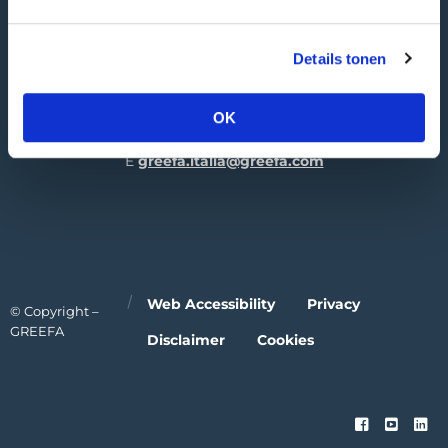
GREEFA Italia GmbH
Visiting adress
Details tonen
Industriezone 1/11
39011 Lana | IT
OK
T
+39 0473 424 181
E
greefa.italia@greefa.com
Web Accessibility
Privacy
© Copyright –
GREEFA
Disclaimer
Cookies