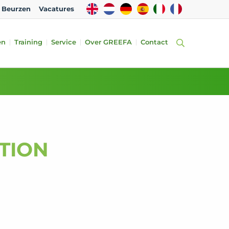
EN
NL
DE
ES
IT
FR
Beurzen
Vacatures
en
Training
Service
Over GREEFA
Contact
ATION