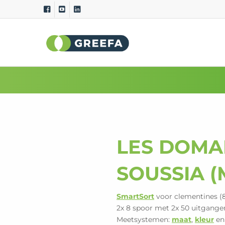
Sorteermachines
Meet
GeoSort
Externe 
GeoSort Ultimate Clean
Interne 
CombiSort
Relatie
SmartSort
Maat en
EasySort
Kleur
LES DOMAI
QSort
Gewich
Kromm
SOUSSIA 
SmartSort
voor clementines (
2x 8 spoor met 2x 50 uitgangen
Meetsystemen:
maat
,
kleur
e