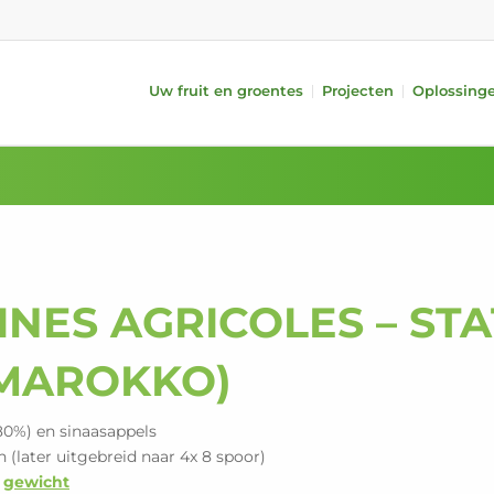
Uw fruit en groentes
Projecten
Oplossing
systemen
Fruit
Randapparatuur
Groentes
kwaliteit (iQS Pro)
Appels
Aanvoer
Komkommers
kwaliteit (iFA)
Peren
Behandeling
Tomaten
f gewicht
Citrusvruchten
Verpakken
Paprika’s
 lang/kort
Steenvruchten
i-PACKR
Aubergines
Kiwi’s
SmartPackr
Avocado’s
NES AGRICOLES – ST
t
Mango’s
Automatic TrayPackr
Courgettes
ing
Vullen
(MAROKKO)
Intern transport
Data-analyse
80%) en sinaasappels
 (later uitgebreid naar 4x 8 spoor)
n
gewicht