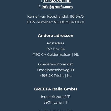
T
+31 345 578 100
E
info@greefa.com
Kamer van Koophandel: 11016475
BTW-nummer: NL006390493B01
Andere adressen
Postadres
PO Box 24
4190 CA Geldermalsen | NL
Goederenontvangst
Hooglandscheweg 19
4196 JK Tricht | NL
GREEFA Italia GmbH
Industriezone 1/11
39011 Lana | IT