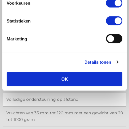
Voorkeuren
Sorteermogelijkheden
Geluidsarm
Statistieken
Hogere capaciteit door transferunit
Marketing
12 vruchten per spoor per seconde
2 tot 10 sporen
Details tonen
Vruchtvriendelijk
OK
Onbeperkt aantal uitgangen mogelijk
Volledige ondersteuning op afstand
Vruchten van 35 mm tot 120 mm met een gewicht van 20
tot 1000 gram