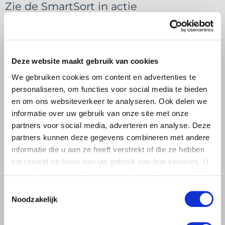
Zie de SmartSort in actie
Flexibel en duurzaam door modulaire constructie
Met de modulaire constructie en duurzame, in eigen huis
geproduceerde, onderdelen bent u slim voorbereid op de
Deze website maakt gebruik van cookies
toekomst. U past de machine eenvoudig aan en haalt zo het
We gebruiken cookies om content en advertenties te
beste uit uw sorteermachine voor een hoger rendement.
personaliseren, om functies voor social media te bieden
en om ons websiteverkeer te analyseren. Ook delen we
informatie over uw gebruik van onze site met onze
partners voor social media, adverteren en analyse. Deze
partners kunnen deze gegevens combineren met andere
informatie die u aan ze heeft verstrekt of die ze hebben
verzameld op basis van uw gebruik van hun services. U
gaat akkoord met onze cookies als u onze website blijft
gebruiken.
Toestemmingsselectie
Noodzakelijk