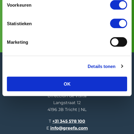
Voorkeuren
Asia Fruit Logistica
Visite GREEFA en:
(02/09/2026 -
04/09/2026)
Statistieken
Más información
Marketing
Details tonen
OK
GREEFA Oficina central
Dirección de visita
Langstraat 12
4196 JB Tricht | NL
T
+31 345 578 100
E
info@greefa.com