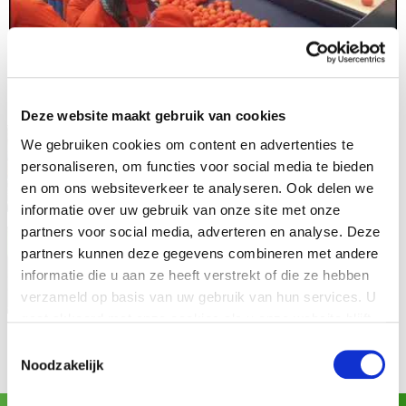
Deze website maakt gebruik van cookies
We gebruiken cookies om content en advertenties te
personaliseren, om functies voor social media te bieden
en om ons websiteverkeer te analyseren. Ook delen we
informatie over uw gebruik van onze site met onze
partners voor social media, adverteren en analyse. Deze
partners kunnen deze gegevens combineren met andere
informatie die u aan ze heeft verstrekt of die ze hebben
verzameld op basis van uw gebruik van hun services. U
gaat akkoord met onze cookies als u onze website blijft
gebruiken.
Toestemmingsselectie
Noodzakelijk