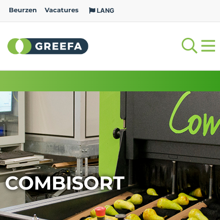
Beurzen
Vacatures
LANG
COMBISORT