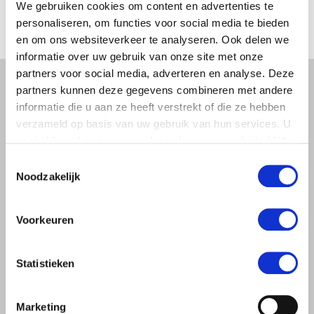
We gebruiken cookies om content en advertenties te
personaliseren, om functies voor social media te bieden
en om ons websiteverkeer te analyseren. Ook delen we
informatie over uw gebruik van onze site met onze
partners voor social media, adverteren en analyse. Deze
partners kunnen deze gegevens combineren met andere
informatie die u aan ze heeft verstrekt of die ze hebben
verzameld op basis van uw gebruik van hun services. U
Zie de CombiSort in actie
gaat akkoord met onze cookies als u onze website blijft
gebruiken.
Flexibel en duurzaam door modulaire constructie
Toestemmingsselectie
Noodzakelijk
Met de modulaire constructie en duurzame, in eigen huis
geproduceerde onderdelen bent u goed voorbereid op de
toekomst. U past de machine eenvoudig aan en haalt zo het
Voorkeuren
beste uit uw sorteermachine voor een hoger rendement.
Statistieken
Marketing