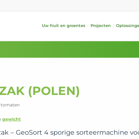
Uw fruit en groentes
Projecten
Oplossing
systemen
Fruit
Randapparatuur
Groentes
kwaliteit (iQS Pro)
Appels
Aanvoer
Komkommers
kwaliteit (iFA)
Peren
Behandeling
Tomaten
f gewicht
Citrusvruchten
Verpakken
Paprika’s
 lang/kort
Steenvruchten
i-PACKR
Aubergines
Kiwi’s
SmartPackr
Avocado’s
ZAK (POLEN)
t
Mango’s
Automatic TrayPackr
Courgettes
ing
Vullen
n tomaten
Intern transport
Data-analyse
n
gewicht
k – GeoSort 4 sporige sorteermachine vo