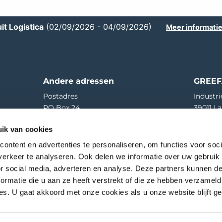
it Logistica
(02/09/2026 - 04/09/2026)
Meer informati
Andere adressen
GREEF
Postadres
Industri
PO Box 24
39011 La
4190 CA Geldermalsen | NL
T
+39 04
ik van cookies
Goederenontvangst
E
greef
ontent en advertenties te personaliseren, om functies voor soci
Hooglandscheweg 19
erkeer te analyseren. Ook delen we informatie over uw gebruik
4196 JK Tricht | NL
or social media, adverteren en analyse. Deze partners kunnen 
75
01
ormatie die u aan ze heeft verstrekt of die ze hebben verzameld
s. U gaat akkoord met onze cookies als u onze website blijft ge