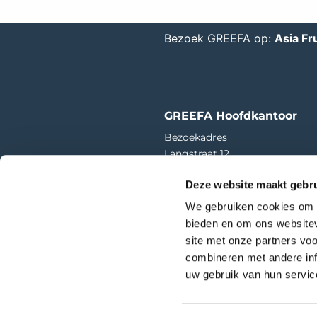
Bezoek GREEFA op:
Asia Fru
GREEFA Hoofdkantoor
Bezoekadres
Langstraat 12
4196 JB Tricht | NL
Deze website maakt gebru
T
+31 345 578 100
We gebruiken cookies om c
E
info@greefa.com
bieden en om ons websitev
site met onze partners vo
Kamer van Koophandel: 110164
BTW-nummer: NL006390493B
combineren met andere inf
uw gebruik van hun service