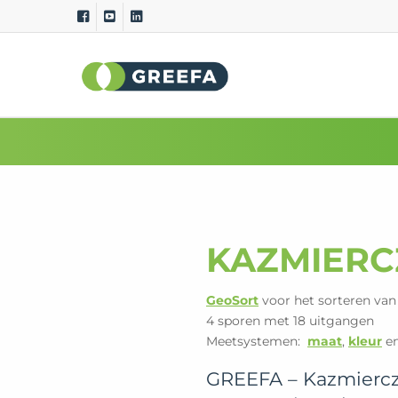
Sorteermachines
Meet
GeoSort
Externe 
GeoSort Ultimate Clean
Interne 
CombiSort
Relatie
SmartSort
Maat en
EasySort
Kleur
KAZMIERC
QSort
Gewich
Kromm
GeoSort
voor het sorteren va
4 sporen met 18 uitgangen
Meetsystemen:
maat
,
kleur
e
GREEFA – Kazmiercza