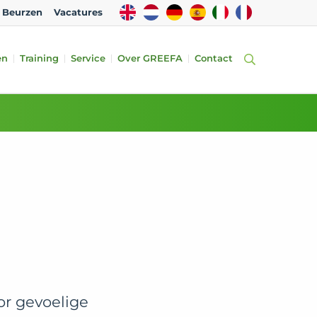
EN
NL
DE
ES
IT
FR
Beurzen
Vacatures
en
Training
Service
Over GREEFA
Contact
or gevoelige