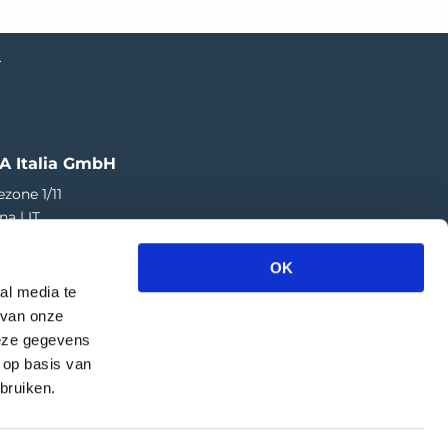
e
A Italia GmbH
ezone 1/11
na | IT
73 424 181
OK
a.italia@greefa.com
al media te
 van onze
deze gegevens
 op basis van
bruiken.