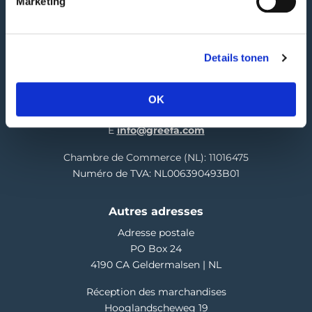
Marketing
GREEFA Siège social
Adresse publique
Details tonen
Langstraat 12
4196 JB Tricht | NL
OK
T
+31 345 578 100
E
info@greefa.com
Chambre de Commerce (NL): 11016475
Numéro de TVA: NL006390493B01
Autres adresses
Adresse postale
PO Box 24
4190 CA Geldermalsen | NL
Réception des marchandises
Hooglandscheweg 19