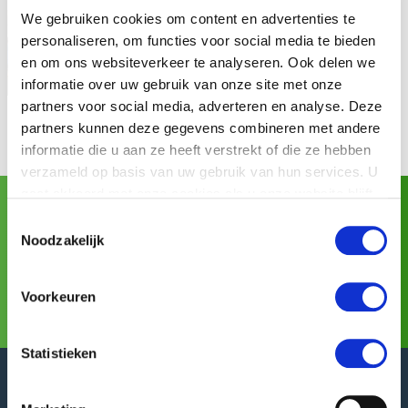
We gebruiken cookies om content en advertenties te
personaliseren, om functies voor social media te bieden
en om ons websiteverkeer te analyseren. Ook delen we
informatie over uw gebruik van onze site met onze
partners voor social media, adverteren en analyse. Deze
partners kunnen deze gegevens combineren met andere
informatie die u aan ze heeft verstrekt of die ze hebben
verzameld op basis van uw gebruik van hun services. U
gaat akkoord met onze cookies als u onze website blijft
Asia Fruit Logistica
gebruiken.
Visitez GREEFA à:
(02/09/2026 -
Toestemmingsselectie
04/09/2026)
Noodzakelijk
Pour toute l’information complémentaire
Voorkeuren
Statistieken