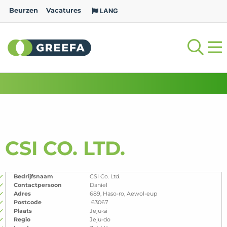
Beurzen
Vacatures
LANG
CSI CO. LTD.
Bedrijfsnaam
CSI Co. Ltd.
Contactpersoon
Daniel
Adres
689, Haso-ro, Aewol-eup
Postcode
63067
Plaats
Jeju-si
Regio
Jeju-do