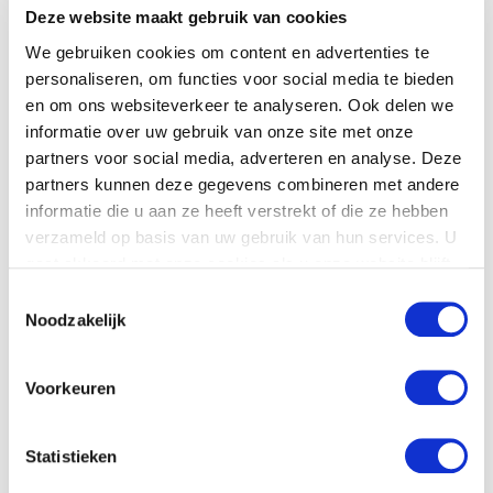
Deze website maakt gebruik van cookies
Gebruik dit formulier om met uw dealer
We gebruiken cookies om content en advertenties te
contact op te nemen
personaliseren, om functies voor social media te bieden
en om ons websiteverkeer te analyseren. Ook delen we
Naam
*
informatie over uw gebruik van onze site met onze
partners voor social media, adverteren en analyse. Deze
partners kunnen deze gegevens combineren met andere
Bedrijfsnaam
informatie die u aan ze heeft verstrekt of die ze hebben
verzameld op basis van uw gebruik van hun services. U
gaat akkoord met onze cookies als u onze website blijft
Land
*
gebruiken.
Toestemmingsselectie
Noodzakelijk
Telefoonnummer
Voorkeuren
Email
*
Statistieken