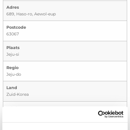
Adres
689, Haso-ro, Aewol-eup
Postcode
63067
Plaats
Jeju-si
Regio
Jeju-do
Land
Zuid-Korea
Telefoonnummer
(82) 64 747 0034