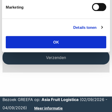
Marketing
Uw vraag
*
Details tonen
OK
Bezoek GREEFA op:
Asia Fruit Logistica
(02/09/2026 -
04/09/2026)
Meer informatie