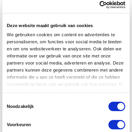
Veuillez utiliser ce formulaire pour
contacter directement votre revendeur
Deze website maakt gebruik van cookies
Nom
*
We gebruiken cookies om content en advertenties te
personaliseren, om functies voor social media te bieden
en om ons websiteverkeer te analyseren. Ook delen we
Nom de l'entreprise
informatie over uw gebruik van onze site met onze
partners voor social media, adverteren en analyse. Deze
partners kunnen deze gegevens combineren met andere
Pays
*
informatie die u aan ze heeft verstrekt of die ze hebben
verzameld op basis van uw gebruik van hun services. U
gaat akkoord met onze cookies als u onze website blijft
Numéro de téléphone
gebruiken.
Toestemmingsselectie
Noodzakelijk
Email
*
Voorkeuren