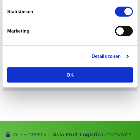
Ta question
*
Statistieken
Marketing
Details tonen
OK
Asia Fruit Logistica
Visitez GREEFA à:
(02/09/2026 -