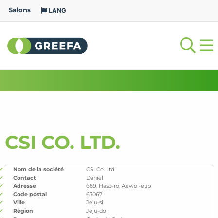
Salons
LANG
CSI CO. LTD.
Nom de la société
CSI Co. Ltd.
Contact
Daniel
Adresse
689, Haso-ro, Aewol-eup
Code postal
63067
Ville
Jeju-si
Région
Jeju-do