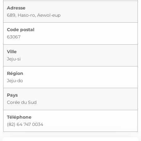
Adresse
689, Haso-ro, Aewol-eup
Code postal
63067
Ville
Jeju-si
Région
Jeju-do
Pays
Corée du Sud
Téléphone
(82) 64 747 0034