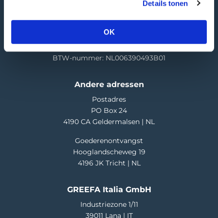
Details tonen
T
+31 345 578 100
E
info@greefa.com
OK
Kamer van Koophandel: 11016475
BTW-nummer: NL006390493B01
Andere adressen
Postadres
PO Box 24
4190 CA Geldermalsen | NL
Goederenontvangst
Hooglandscheweg 19
4196 JK Tricht | NL
GREEFA Italia GmbH
Industriezone 1/11
39011 Lana | IT