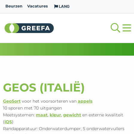
Beurzen
Vacatures
LANG
GEOS (ITALIË)
GeoSort
voor het voorsorteren van
appels
10 sporen met 70 uitgangen
Meetsystemen:
maat
,
kleur
,
gewicht
en externe kwaliteit
(
iQS
)
Randapparatuur: Onderwaterdumper, 5 onderwatervullers