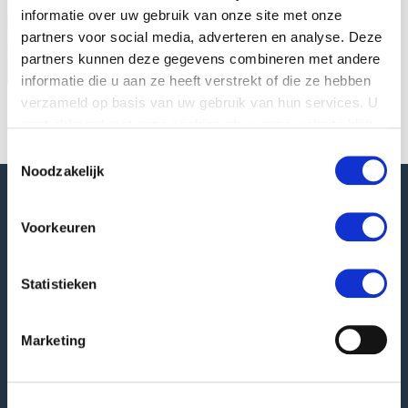
informatie over uw gebruik van onze site met onze
partners voor social media, adverteren en analyse. Deze
partners kunnen deze gegevens combineren met andere
informatie die u aan ze heeft verstrekt of die ze hebben
verzameld op basis van uw gebruik van hun services. U
gaat akkoord met onze cookies als u onze website blijft
gebruiken.
Toestemmingsselectie
Noodzakelijk
Bezoek GREEFA op:
Asia Fruit Logistica
(02/09/2026 -
04/09/2026)
Meer informatie
Voorkeuren
Statistieken
GREEFA Hoofdkantoor
Marketing
Bezoekadres
Langstraat 12
4196 JB Tricht | NL