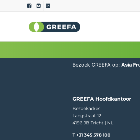
Sorteermachines
Meet
GeoSort
Externe 
GeoSort Ultimate Clean
Interne 
Bezoek GREEFA op:
Asia Fru
CombiSort
Relatie
SmartSort
Maat en
EasySort
Kleur
QSort
Gewich
GREEFA Hoofdkantoor
Kromm
Bezoekadres
Langstraat 12
4196 JB Tricht | NL
T
+31 345 578 100