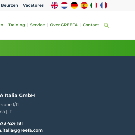
EN
NL
DE
ES
IT
FR
Beurzen
Vacatures
en
Training
Service
Over GREEFA
Contact
e
A Italia GmbH
ezone 1/11
na | IT
73 424 181
a.italia@greefa.com