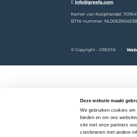
E
info@greefa.com
Kamer van Koophandel: 110164
BTW-nummer: NL006390493B
Webt
© Copyright – GREEFA
Deze website maakt gebru
We gebruiken cookies om c
bieden en om ons websitev
site met onze partners vo
combineren met andere inf