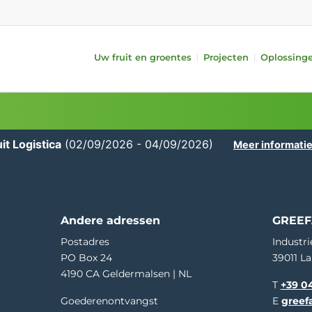
Uw fruit en groentes
Projecten
Oplossing
systemen
Fruit
Randapparatuur
Groentes
kwaliteit (iQS Pro)
Appels
Aanvoer
Komkommers
kwaliteit (iFA)
Peren
Behandeling
Tomaten
it Logistica
(02/09/2026 - 04/09/2026)
Meer informati
f gewicht
Citrusvruchten
Verpakken
Paprika’s
 lang/kort
Steenvruchten
i-PACKR
Aubergines
Kiwi’s
SmartPackr
Avocado’s
t
Mango’s
Automatic TrayPackr
Courgettes
Andere adressen
GREEF
ing
Vullen
Intern transport
Postadres
Industri
Data-analyse
PO Box 24
39011 La
4190 CA Geldermalsen | NL
T
+39 04
Goederenontvangst
E
greef