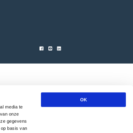
OK
al media te
 van onze
deze gegevens
 op basis van