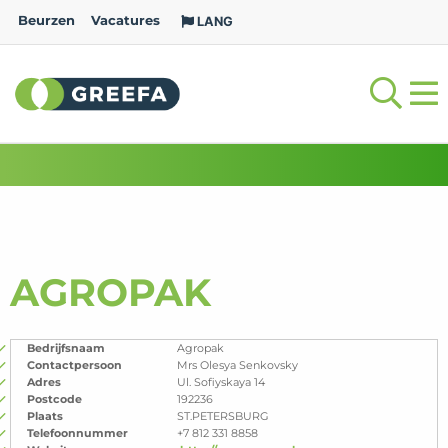
Beurzen
Vacatures
LANG
AGROPAK
Bedrijfsnaam
Agropak
Contactpersoon
Mrs Olesya Senkovsky
Adres
Ul. Sofiyskaya 14
Postcode
192236
Plaats
ST.PETERSBURG
Telefoonnummer
+7 812 331 8858