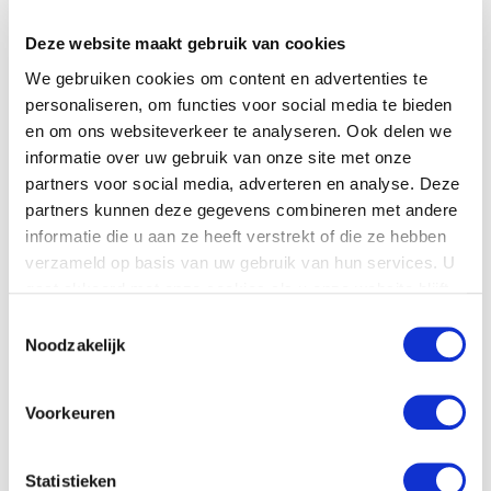
contact op te nemen
Deze website maakt gebruik van cookies
Naam
*
We gebruiken cookies om content en advertenties te
personaliseren, om functies voor social media te bieden
Bedrijfsnaam
en om ons websiteverkeer te analyseren. Ook delen we
informatie over uw gebruik van onze site met onze
partners voor social media, adverteren en analyse. Deze
Land
*
partners kunnen deze gegevens combineren met andere
informatie die u aan ze heeft verstrekt of die ze hebben
verzameld op basis van uw gebruik van hun services. U
Telefoonnummer
gaat akkoord met onze cookies als u onze website blijft
gebruiken.
Toestemmingsselectie
Noodzakelijk
Email
*
Voorkeuren
Uw vraag
*
Statistieken