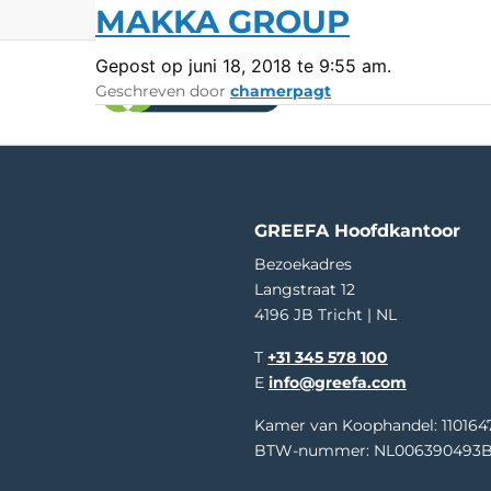
MAKKA GROUP
Gepost op juni 18, 2018 te 9:55 am.
Geschreven door
chamerpagt
Bezoek GREEFA op:
Asia Fru
Sorteermachines
Meet
GeoSort
Externe 
GeoSort Ultimate Clean
Interne 
GREEFA Hoofdkantoor
CombiSort
Relatie
Bezoekadres
SmartSort
Maat en
Langstraat 12
EasySort
Kleur
4196 JB Tricht | NL
QSort
Gewich
Kromm
T
+31 345 578 100
E
info@greefa.com
Kamer van Koophandel: 110164
BTW-nummer: NL006390493B