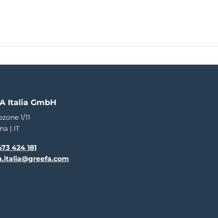
EN
NL
DE
ES
IT
FR
Beurzen
Vacatures
en
Training
Service
Over GREEFA
Contact
e
A Italia GmbH
ezone 1/11
na | IT
73 424 181
a.italia@greefa.com