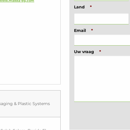
//www.makka-eg.com
Land
*
Email
*
Uw vraag
*
aging & Plastic Systems