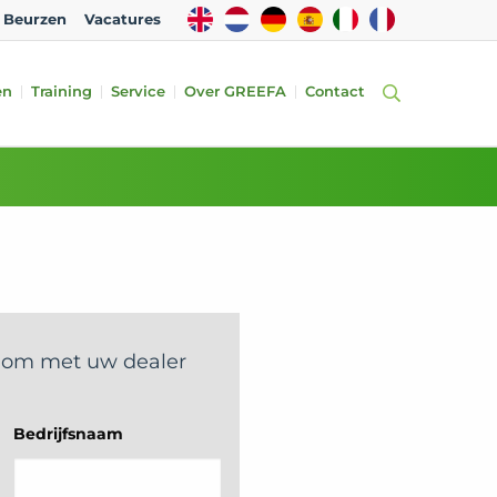
EN
NL
DE
ES
IT
FR
Beurzen
Vacatures
en
Training
Service
Over GREEFA
Contact
r om met uw dealer
Bedrijfsnaam