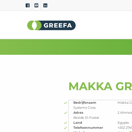
Sorteermachines
Meet
GeoSort
Externe 
GeoSort Ultimate Clean
Interne 
CombiSort
Relatie
SmartSort
Maat en
EasySort
Kleur
MAKKA G
QSort
Gewich
Kromm
Bedrijfsnaam
Makka Gr
Systems Corp.
Adres
2 Ahmed 
Beside El-Fostat
Land
Egypte
Telefoonnummer
+202 2741