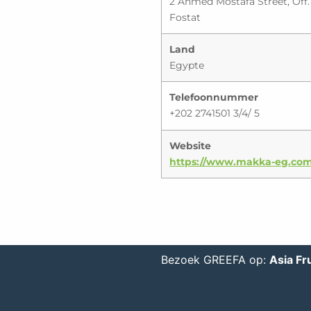
2 Ahmed Mostafa Street, Off.
Fostat
Land
Egypte
Telefoonnummer
+202 2741501 3/4/ 5
Website
https://www.makka-eg.co
Bezoek GREEFA op:
Asia Fru