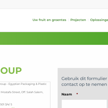
Uw fruit en groentes
Projecten
Oplossing
systemen
Fruit
Randapparatuur
Groentes
kwaliteit (iQS Pro)
Appels
Aanvoer
Komkommers
kwaliteit (iFA)
Peren
Behandeling
Tomaten
f gewicht
Citrusvruchten
Verpakken
Paprika’s
 lang/kort
Steenvruchten
i-PACKR
Aubergines
Kiwi’s
SmartPackr
Avocado’s
ROUP
t
Mango’s
Automatic TrayPackr
Courgettes
ing
Vullen
Gebruik dit formulie
Intern transport
contact op te nemen
oup - Egyptian Packaging & Plastic
Data-analyse
Mostafa Street, Off. Salah Salem,
Naam
*
501 3/4/ 5