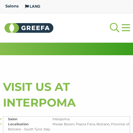
Salons
LANG
VISIT US AT
INTERPOMA
Salon
Interpoma
Localisation
Messe Bozen, Piazza Fiera, Bolzano, Province of
Bolzano - South Tyrol, Italy