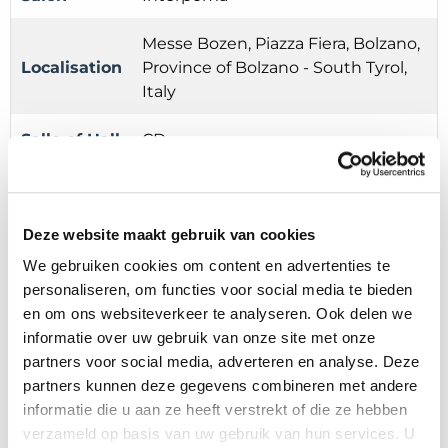
Messe Bozen, Piazza Fiera, Bolzano,
Localisation
Province of Bolzano - South Tyrol,
Italy
Salle of Hall
CD
Stand
D23/04
Deze website maakt gebruik van cookies
Date
25/11/2026 - 27/11/2026
We gebruiken cookies om content en advertenties te
personaliseren, om functies voor social media te bieden
en om ons websiteverkeer te analyseren. Ook delen we
informatie over uw gebruik van onze site met onze
partners voor social media, adverteren en analyse. Deze
Plus d'expositions
partners kunnen deze gegevens combineren met andere
informatie die u aan ze heeft verstrekt of die ze hebben
Salon
verzameld op basis van uw gebruik van hun services. U