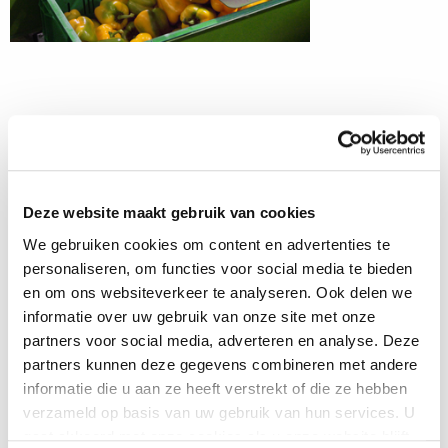
Deze website maakt gebruik van cookies
We gebruiken cookies om content en advertenties te
personaliseren, om functies voor social media te bieden
en om ons websiteverkeer te analyseren. Ook delen we
informatie over uw gebruik van onze site met onze
partners voor social media, adverteren en analyse. Deze
Emballage dans des sacs
partners kunnen deze gegevens combineren met andere
informatie die u aan ze heeft verstrekt of die ze hebben
Choisissez par exemple notre Gentle Poly Bagger (GPB)
verzameld op basis van uw gebruik van hun services. U
pour un emballage méticuleux et de grande capacité dans
gaat akkoord met onze cookies als u onze website blijft
des sacs. Différentes configurations sont disponibles : une