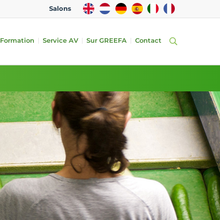
EN
NL
DE
ES
IT
FR
Salons
Formation
Service AV
Sur GREEFA
Contact