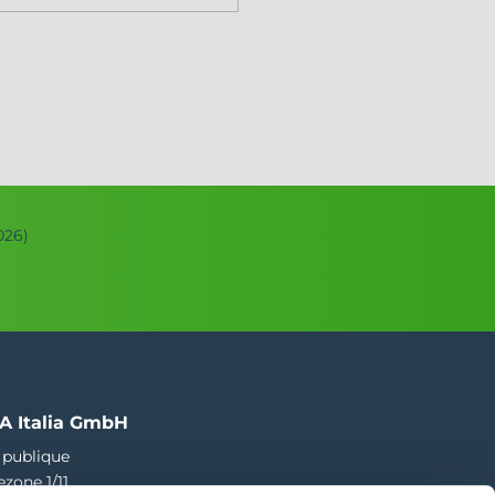
026)
A Italia GmbH
 publique
ezone 1/11