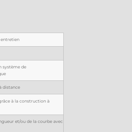
 entretien
n système de
que
à distance
râce à la construction à
ngueur et/ou de la courbe avec