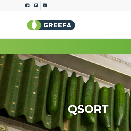
Machines de tri
Systèm
GeoSort
Qualité exte
CombiSort
Qualité inte
SmartSort
Poids spéci
EasySort
Taille et lon
QSort
Couleur
Poids
Courbure
QSORT