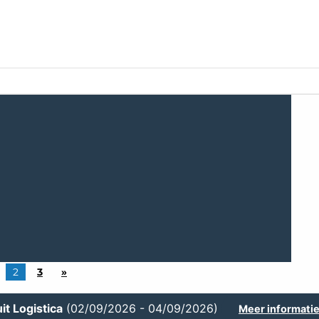
Uw fruit en groentes
Projecten
Oplossing
systemen
Fruit
Randapparatuur
Groentes
kwaliteit (iQS Pro)
Appels
Aanvoer
Komkommers
kwaliteit (iFA)
Peren
Behandeling
Tomaten
f gewicht
Citrusvruchten
Verpakken
Paprika’s
 lang/kort
Steenvruchten
i-PACKR
Aubergines
Kiwi’s
SmartPackr
Avocado’s
t
Mango’s
Automatic TrayPackr
Courgettes
ing
Vullen
Intern transport
Data-analyse
2
3
»
it Logistica
(02/09/2026 - 04/09/2026)
Meer informati