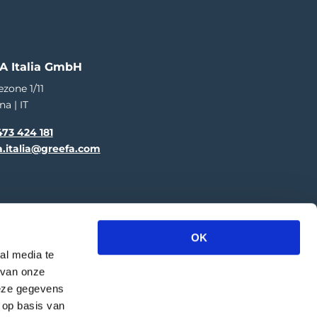
A Italia GmbH
ezone 1/11
na | IT
73 424 181
a.italia@greefa.com
OK
al media te
 van onze
deze gegevens
 op basis van