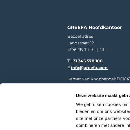
GREEFA Hoofdkantoor
Bezoekadres
Langstraat 12
4196 JB Tricht | NL
T
+31 345 578 100
E
info@greefa.com
Kamer van Koophandel: 110164
BTW-nummer: NL006390493B
Deze website maakt gebru
We gebruiken cookies om c
bieden en om ons websitev
Webt
© Copyright – GREEFA
site met onze partners vo
combineren met andere inf