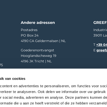
Andere adressen
GREEF
Postadres
Industri
PO Box 24
39011 La
4190 CA Geldermalsen | NL
T
+39 04
Goederenontvangst
E
greef
Hooglandscheweg 19
4196 JK Tricht | NL
75
01
ik van cookies
ontent en advertenties te personaliseren, om functies voor soci
erkeer te analyseren. Ook delen we informatie over uw gebruik
oegankelijkheid
Privacy
Disclaimer
Cookies
or social media, adverteren en analyse. Deze partners kunnen 
ormatie die u aan ze heeft verstrekt of die ze hebben verzameld