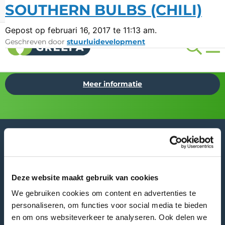
SOUTHERN BULBS (CHILI)
Beurzen
Vacatures
LANG
Gepost op februari 16, 2017 te 11:13 am.
Geschreven door
stuurluidevelopment
Asia Fruit Logistica
Bezoek GREEFA op:
(02/09/2026 -
04/09/2026)
Meer informatie
GREEFA Hoofdkantoor
Deze website maakt gebruik van cookies
Bezoekadres
We gebruiken cookies om content en advertenties te
Langstraat 12
personaliseren, om functies voor social media te bieden
4196 JB Tricht | NL
en om ons websiteverkeer te analyseren. Ook delen we