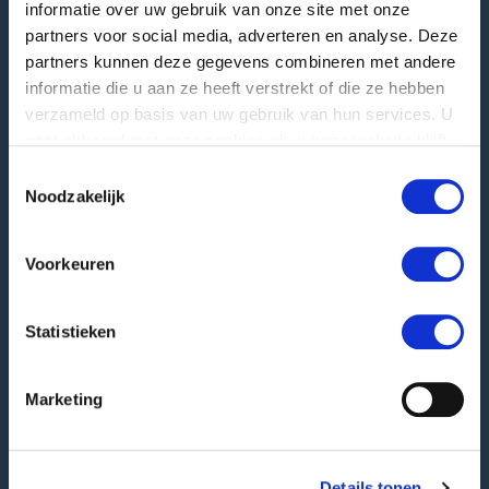
informatie over uw gebruik van onze site met onze
T
+31 345 578 100
partners voor social media, adverteren en analyse. Deze
E
info@greefa.com
partners kunnen deze gegevens combineren met andere
informatie die u aan ze heeft verstrekt of die ze hebben
Kamer van Koophandel: 11016475
BTW-nummer: NL006390493B01
verzameld op basis van uw gebruik van hun services. U
gaat akkoord met onze cookies als u onze website blijft
gebruiken.
Andere adressen
Toestemmingsselectie
Noodzakelijk
Postadres
PO Box 24
4190 CA Geldermalsen | NL
Voorkeuren
Goederenontvangst
Hooglandscheweg 19
Statistieken
4196 JK Tricht | NL
Marketing
GREEFA Italia GmbH
Industriezone 1/11
39011 Lana | IT
Details tonen