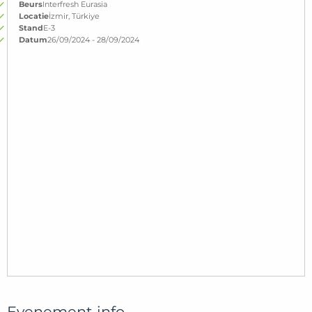
Beurs
Interfresh Eurasia
Locatie
İzmir, Türkiye
Stand
E-3
Datum
26/09/2024 - 28/09/2024
Evenement info