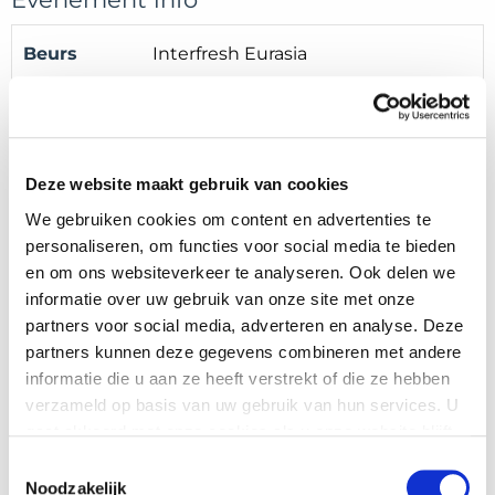
Beurs
Interfresh Eurasia
Locatie
İzmir, Türkiye
Stand
E-3
Deze website maakt gebruik van cookies
Datum
26/09/2024 - 28/09/2024
We gebruiken cookies om content en advertenties te
personaliseren, om functies voor social media te bieden
en om ons websiteverkeer te analyseren. Ook delen we
informatie over uw gebruik van onze site met onze
partners voor social media, adverteren en analyse. Deze
partners kunnen deze gegevens combineren met andere
Meer beurzen
informatie die u aan ze heeft verstrekt of die ze hebben
verzameld op basis van uw gebruik van hun services. U
gaat akkoord met onze cookies als u onze website blijft
Beurs
gebruiken.
Toestemmingsselectie
Asia Fruit Logistica
Noodzakelijk