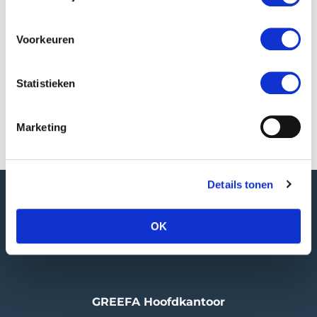
Fruit Attraction
Voorkeuren
Interpoma
Statistieken
World Avocado Congress 2027
Marketing
Bezoek GREEFA op:
Asia Fruit Logistica
(02/09/2026 -
Details tonen
04/09/2026)
Meer informatie
OK
GREEFA Hoofdkantoor