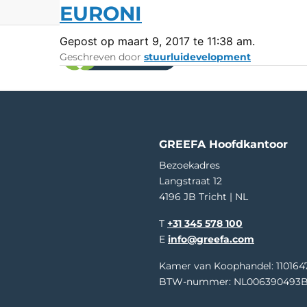
EURONI
Gepost op maart 9, 2017 te 11:38 am.
Geschreven door
stuurluidevelopment
Bezoek GREEFA op:
Asia Fru
Sorteermachines
Meet
GeoSort
Externe 
GeoSort Ultimate Clean
Interne 
GREEFA Hoofdkantoor
CombiSort
Relatie
Bezoekadres
SmartSort
Maat en
Langstraat 12
EasySort
Kleur
4196 JB Tricht | NL
QSort
Gewich
Kromm
T
+31 345 578 100
E
info@greefa.com
Kamer van Koophandel: 110164
BTW-nummer: NL006390493B