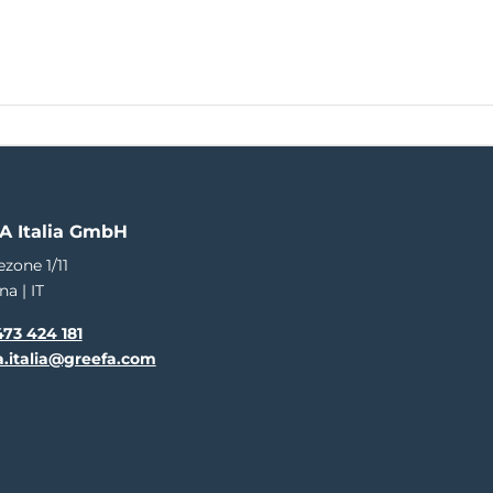
EN
NL
DE
ES
IT
FR
Beurzen
Vacatures
en
Training
Service
Over GREEFA
Contact
e
A Italia GmbH
ezone 1/11
na | IT
73 424 181
a.italia@greefa.com