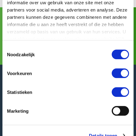
informatie over uw gebruik van onze site met onze
partners voor social media, adverteren en analyse. Deze
partners kunnen deze gegevens combineren met andere
Asia Fruit Logistica
Visitez GREEFA à:
(02/09/2026 -
informatie die u aan ze heeft verstrekt of die ze hebben
04/09/2026)
verzameld op basis van uw gebruik van hun services. U
gaat akkoord met onze cookies als u onze website blijft
Pour toute l’information complémentaire
gebruiken.
Toestemmingsselectie
Noodzakelijk
Voorkeuren
Statistieken
GREEFA Siège social
Adresse publique
Marketing
Langstraat 12
4196 JB Tricht | NL
T
+31 345 578 100
Details tonen