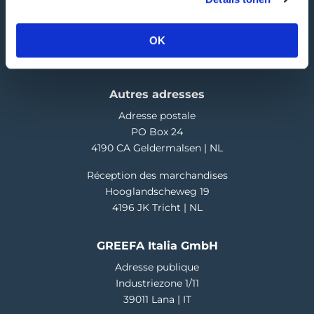
E
info@greefa.com
Chambre de Commerce (NL): 11016475
OK
Numéro de TVA: NL006390493B01
Autres adresses
Adresse postale
PO Box 24
4190 CA Geldermalsen | NL
Réception des marchandises
Hooglandscheweg 19
4196 JK Tricht | NL
GREEFA Italia GmbH
Adresse publique
Industriezone 1/11
39011 Lana | IT