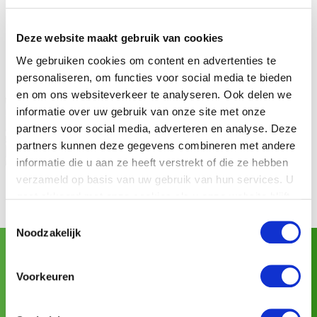
Deze website maakt gebruik van cookies
We gebruiken cookies om content en advertenties te
personaliseren, om functies voor social media te bieden
en om ons websiteverkeer te analyseren. Ook delen we
informatie over uw gebruik van onze site met onze
partners voor social media, adverteren en analyse. Deze
partners kunnen deze gegevens combineren met andere
informatie die u aan ze heeft verstrekt of die ze hebben
verzameld op basis van uw gebruik van hun services. U
gaat akkoord met onze cookies als u onze website blijft
gebruiken.
Toestemmingsselectie
Noodzakelijk
Asia Fruit Logistica
Visitez GREEFA à:
(02/09/2026 -
Voorkeuren
04/09/2026)
Pour toute l’information complémentaire