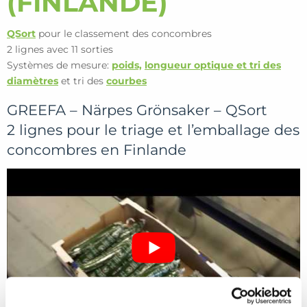
(FINLANDE)
QSort
pour le classement des concombres
2 lignes avec 11 sorties
Systèmes de mesure:
poids,
longueur optique et tri des
diamètres
et tri des
courbes
GREEFA – Närpes Grönsaker – QSort
2 lignes pour le triage et l’emballage des
concombres en Finlande