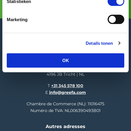
Statistieken
Marketing
Details tonen
GREEFA Siège social
OK
Adresse publique
Langstraat 12
4196 JB Tricht | NL
T
+31 345 578 100
E
info@greefa.com
Chambre de Commerce (NL): 11016475
Numéro de TVA: NL006390493B01
Autres adresses