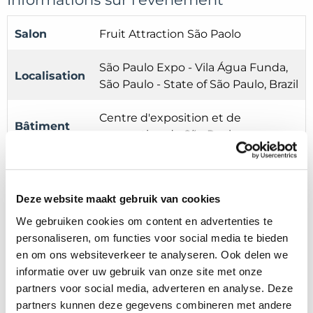
Salon
Fruit Attraction São Paolo
São Paulo Expo - Vila Água Funda,
Localisation
São Paulo - State of São Paulo, Brazil
Centre d'exposition et de
Bâtiment
convention de São Paulo
Stand
A114 & A116
Deze website maakt gebruik van cookies
Date
24/03/2026 - 26/03/2026
We gebruiken cookies om content en advertenties te
personaliseren, om functies voor social media te bieden
en om ons websiteverkeer te analyseren. Ook delen we
informatie over uw gebruik van onze site met onze
partners voor social media, adverteren en analyse. Deze
Plus d'expositions
partners kunnen deze gegevens combineren met andere