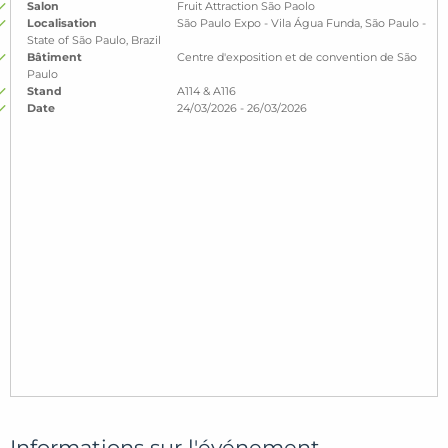
Salon
Fruit Attraction São Paolo
Localisation
São Paulo Expo - Vila Água Funda, São Paulo -
State of São Paulo, Brazil
Bâtiment
Centre d'exposition et de convention de São
Paulo
Stand
A114 & A116
Date
24/03/2026 - 26/03/2026
Informations sur l'événement