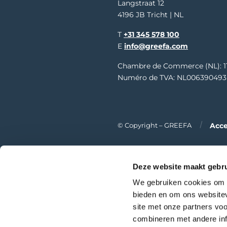
Langstraat 12
4196 JB Tricht | NL
T
+31 345 578 100
E
info@greefa.com
Chambre de Commerce (NL): 1
Numéro de TVA: NL006390493
Acce
© Copyright – GREEFA
Deze website maakt gebru
We gebruiken cookies om c
bieden en om ons websitev
site met onze partners vo
combineren met andere inf