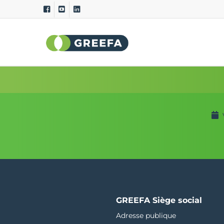
Machines de tri
Systèm
GeoSort
Qualité exte
CombiSort
Qualité inte
SmartSort
Poids spéci
EasySort
Taille et lon
QSort
Couleur
Poids
Courbure
GREEFA Siège social
Adresse publique