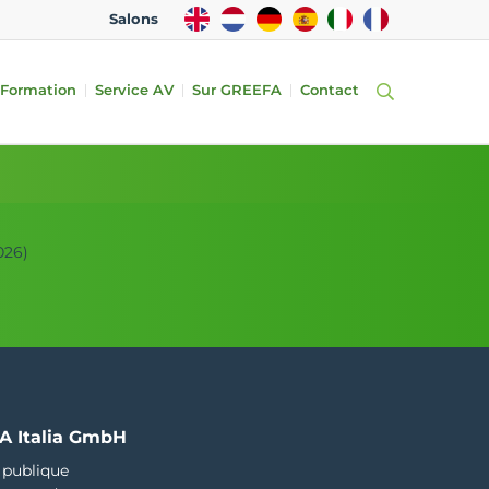
EN
NL
DE
ES
IT
FR
Salons
Formation
Service AV
Sur GREEFA
Contact
026)
A Italia GmbH
 publique