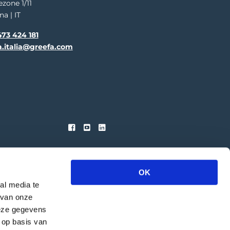
ezone 1/11
na | IT
73 424 181
a.italia@greefa.com
OK
al media te
 van onze
deze gegevens
 op basis van