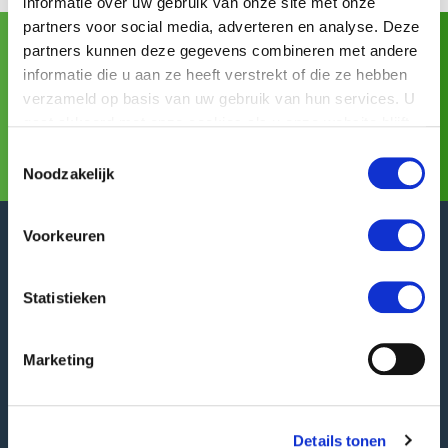
informatie over uw gebruik van onze site met onze
partners voor social media, adverteren en analyse. Deze
partners kunnen deze gegevens combineren met andere
Asia Fruit Logistica
Visitez GREEFA à:
(02/09/2026 -
informatie die u aan ze heeft verstrekt of die ze hebben
04/09/2026)
verzameld op basis van uw gebruik van hun services. U
gaat akkoord met onze cookies als u onze website blijft
Pour toute l’information complémentaire
gebruiken.
Toestemmingsselectie
Noodzakelijk
Voorkeuren
Statistieken
GREEFA Siège social
Adresse publique
Marketing
Langstraat 12
4196 JB Tricht | NL
T
+31 345 578 100
Details tonen