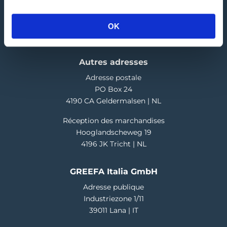
E
info@greefa.com
Chambre de Commerce (NL): 11016475
OK
Numéro de TVA: NL006390493B01
Autres adresses
Adresse postale
PO Box 24
4190 CA Geldermalsen | NL
Réception des marchandises
Hooglandscheweg 19
4196 JK Tricht | NL
GREEFA Italia GmbH
Adresse publique
Industriezone 1/11
39011 Lana | IT