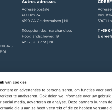
Autres adresses
GREEF
Adresse postale
Adresse
PO Box 24
Industri
4190 CA Geldermalsen | NL
39011 La
Réception des marchandises
T
+39 04
Hooglandscheweg 19
E
greef
4196 JK Tricht | NL
1016475
B01
ssibilité Du Web
Privacy
Disclaimer
Cookies
ik van cookies
ontent en advertenties te personaliseren, om functies voor soci
erkeer te analyseren. Ook delen we informatie over uw gebruik
or social media, adverteren en analyse. Deze partners kunnen 
ormatie die u aan ze heeft verstrekt of die ze hebben verzameld