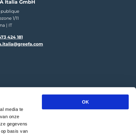
A Italia GmbH
 publique
ezone 1/11
na | IT
73 424 181
a.italia@greefa.com
OK
al media te
 van onze
deze gegevens
 op basis van