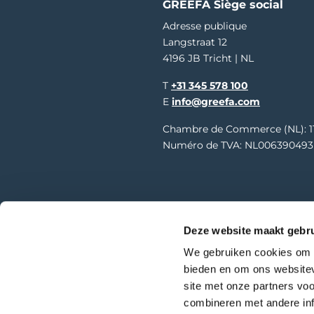
GREEFA Siège social
Adresse publique
Langstraat 12
4196 JB Tricht | NL
T
+31 345 578 100
E
info@greefa.com
Chambre de Commerce (NL): 1
Numéro de TVA: NL006390493
Acce
© Copyright – GREEFA
Deze website maakt gebru
We gebruiken cookies om c
bieden en om ons websitev
site met onze partners vo
combineren met andere inf