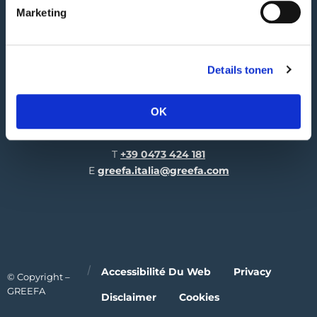
Réception des marchandises
Marketing
Hooglandscheweg 19
4196 JK Tricht | NL
Details tonen
GREEFA Italia GmbH
Adresse publique
Industriezone 1/11
OK
39011 Lana | IT
T
+39 0473 424 181
E
greefa.italia@greefa.com
Accessibilité Du Web
Privacy
© Copyright –
GREEFA
Disclaimer
Cookies