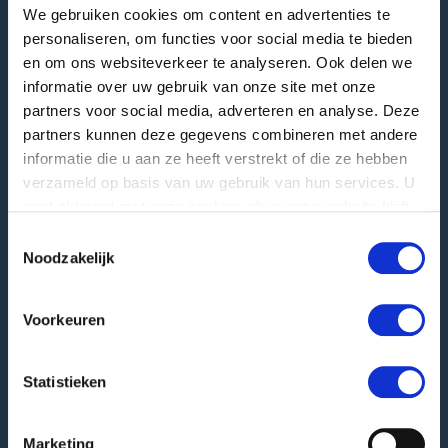
We gebruiken cookies om content en advertenties te
Dirección de visita
personaliseren, om functies voor social media te bieden
Langstraat 12
en om ons websiteverkeer te analyseren. Ook delen we
4196 JB Tricht | NL
informatie over uw gebruik van onze site met onze
partners voor social media, adverteren en analyse. Deze
T
+31 345 578 100
partners kunnen deze gegevens combineren met andere
E
info@greefa.com
informatie die u aan ze heeft verstrekt of die ze hebben
Cámara de Comercio (NL): 11016475
verzameld op basis van uw gebruik van hun services. U
Número de IVA: NL006390493B01
gaat akkoord met onze cookies als u onze website blijft
gebruiken.
Toestemmingsselectie
Otras direcciones
Noodzakelijk
Dirección postal
PO Box 24
Voorkeuren
4190 CA Geldermalsen | NL
Recepción de mercancías
Statistieken
Hooglandscheweg 19
4196 JK Tricht | NL
Marketing