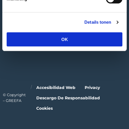
GREEFA Italia GmbH
Dirección de visita
Industriezone 1/11
Details tonen
39011 Lana | IT
OK
T
+39 0473 424 181
E
greefa.italia@greefa.com
Accesibilidad Web
Privacy
© Copyright
Descargo De Responsabilidad
– GREEFA
Cookies