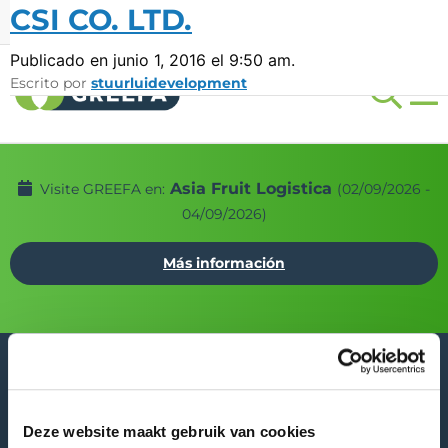
CSI CO. LTD.
Ferias
LANG
Publicado en junio 1, 2016 el 9:50 am.
Escrito por
stuurluidevelopment
Asia Fruit Logistica
Visite GREEFA en:
(02/09/2026 -
04/09/2026)
Más información
Deze website maakt gebruik van cookies
GREEFA Oficina central