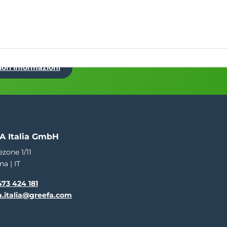
EN
NL
DE
ES
IT
FR
Eventi
rmazione
Servizio
Oltre il GREEFA
Contatto
iori informazioni
A Italia GmbH
ezone 1/11
na | IT
73 424 181
a.italia@greefa.com