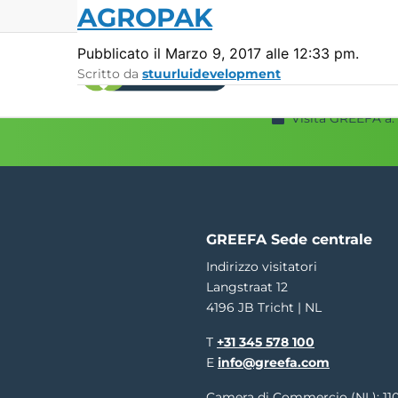
AGROPAK
Pubblicato il Marzo 9, 2017 alle 12:33 pm.
Scritto da
stuurluidevelopment
Visita GREEFA a:
Macchine per la
Sistemi di
calibratura
misurazio
GeoSort
Qualità esterna
GeoSort Ultimate Clean
Qualità interna
CombiSort
Peso relativo
SmartSort
Dimensione e 
GREEFA Sede centrale
EasySort
Colore
Indirizzo visitatori
QSort
Peso
Langstraat 12
Curvatura
4196 JB Tricht | NL
T
+31 345 578 100
E
info@greefa.com
Camera di Commercio (NL): 11