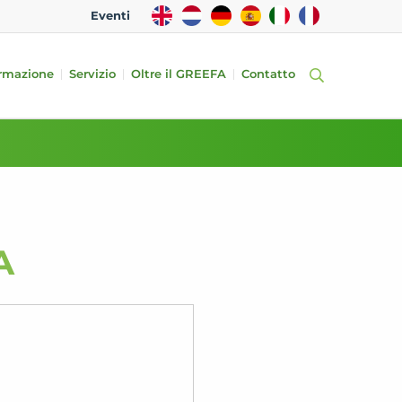
EN
NL
DE
ES
IT
FR
Eventi
rmazione
Servizio
Oltre il GREEFA
Contatto
A