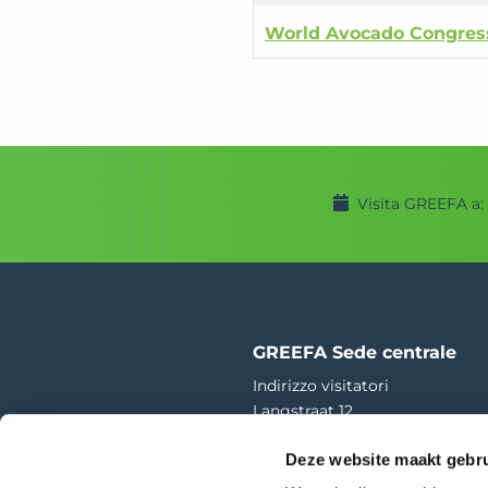
World Avocado Congres
Visita GREEFA a:
GREEFA Sede centrale
Indirizzo visitatori
Langstraat 12
4196 JB Tricht | NL
Deze website maakt gebru
T
+31 345 578 100