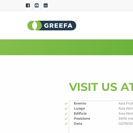
Macchine per la
Sistemi di
calibratura
misurazio
GeoSort
Qualità esterna
GeoSort Ultimate Clean
Qualità interna
CombiSort
Peso relativo
SmartSort
Dimensione e 
VISIT US A
EasySort
Colore
QSort
Peso
Curvatura
Evento
Asia Frui
Luogo
Asia Wor
Edificio
Asia Wor
Posizione
3W16 (ne
Data
02/09/20