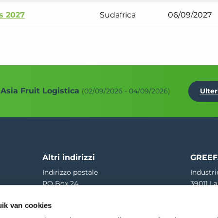
s 2027
Sudafrica
06/09/2027
Asia Fruit Logistica
(02/09/2026 - 04/09/2026)
Ulter
Altri indirizzi
GREEF
Indirizzo postale
Industri
PO Box 24
39011 La
4190 CA Geldermalsen | NL
T
+39 04
ik van cookies
Ricezione merci
E
greef