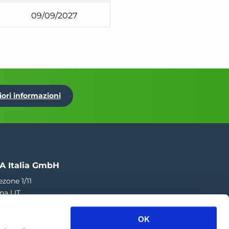
09/09/2027
iori informazioni
A Italia GmbH
ezone 1/11
na | IT
73 424 181
OK
a.italia@greefa.com