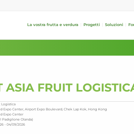
La vostra frutta e verdura
Progetti
Soluzioni
Fo
Frutta
Apparecchiature
Verdura
ne
periferiche
Mele
Cetrioli
 (iQS Pro)
Svuotamento
Pere
Pomodori
 (iFA)
Trattamento
Agrumi
Peperoni
Confezionamento
Frutti a nocciolo
Melanzane
lungo/corto
i-PACKR
Kiwi
Avocados
T ASIA FRUIT LOGISTIC
SmartPackr
Manghi
Zucchini
Traypackr automatico per mele
Riempimento bins
t Logistica
Trasporto interno
ld Expo Center, Airport Expo Boulevard, Chek Lap Kok, Hong Kong
Analisi dei dati
ld Expo Center
l Padiglione Olanda)
26 - 04/09/2026