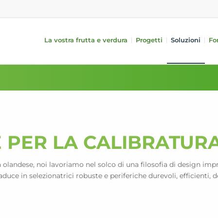
La vostra frutta e verdura
Progetti
Soluzioni
Fo
Frutta
Apparecchiature
Verdura
ne
periferiche
Mele
Cetrioli
 (iQS Pro)
Svuotamento
Pere
Pomodori
 (iFA)
Trattamento
Agrumi
Peperoni
Confezionamento
Frutti a nocciolo
Melanzane
lungo/corto
i-PACKR
Kiwi
Avocados
 PER LA CALIBRATUR
SmartPackr
Manghi
Zucchini
Traypackr automatico per mele
Riempimento bins
 olandese, noi lavoriamo nel solco di una filosofia di design im
Trasporto interno
duce in selezionatrici robuste e periferiche durevoli, efficienti, del
Analisi dei dati