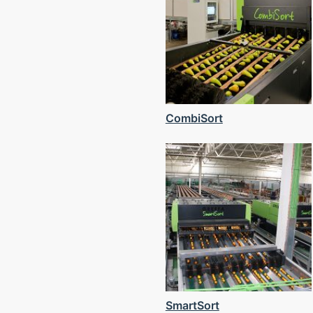
CombiSort
SmartSort