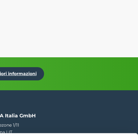
iori informazioni
A Italia GmbH
ezone 1/11
na | IT