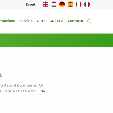
EN
NL
DE
ES
IT
FR
Eventi
rmazione
Servizio
Oltre il GREEFA
Contatto
A
prontata al buon senso. Un
icate sui frutti e facili da