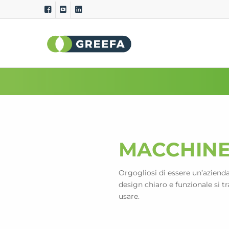
Macchine per la
Sistemi di
calibratura
misurazio
GeoSort
Qualità esterna
GeoSort Ultimate Clean
Qualità interna
CombiSort
Peso relativo
SmartSort
Dimensione e 
MACCHINE
EasySort
Colore
QSort
Peso
Curvatura
Orgogliosi di essere un’azienda
design chiaro e funzionale si tra
usare.