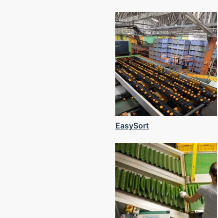
EasySort