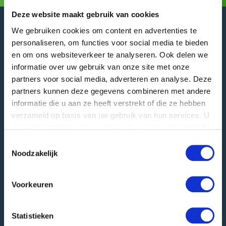
Deze website maakt gebruik van cookies
We gebruiken cookies om content en advertenties te
personaliseren, om functies voor social media te bieden
en om ons websiteverkeer te analyseren. Ook delen we
GREEFA Siège social
informatie over uw gebruik van onze site met onze
partners voor social media, adverteren en analyse. Deze
Adresse publique
partners kunnen deze gegevens combineren met andere
Langstraat 12
4196 JB Tricht | NL
informatie die u aan ze heeft verstrekt of die ze hebben
verzameld op basis van uw gebruik van hun services. U
T
+31 345 578 100
gaat akkoord met onze cookies als u onze website blijft
E
info@greefa.com
gebruiken.
Toestemmingsselectie
Noodzakelijk
Chambre de Commerce (NL): 11016475
Numéro de TVA: NL006390493B01
Voorkeuren
Autres adresses
Adresse postale
Statistieken
PO Box 24