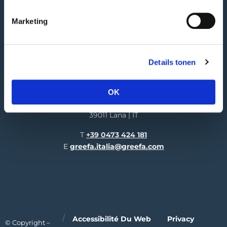
4190 CA Geldermalsen | NL
Marketing
Réception des marchandises
Hooglandscheweg 19
4196 JK Tricht | NL
Details tonen
GREEFA Italia GmbH
Adresse publique
OK
Industriezone 1/11
39011 Lana | IT
T
+39 0473 424 181
E
greefa.italia@greefa.com
Accessibilité Du Web
Privacy
© Copyright –