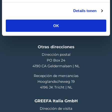
4196 JB Tricht | NL
Details tonen
T
+31 345 578 100
E
info@greefa.com
OK
Cámara de Comercio (NL): 11016475
Número de IVA: NL006390493B01
Otras direcciones
Dirección postal
PO Box 24
4190 CA Geldermalsen | NL
Recepción de mercancías
Hooglandscheweg 19
4196 JK Tricht | NL
GREEFA Italia GmbH
Dirección de visita