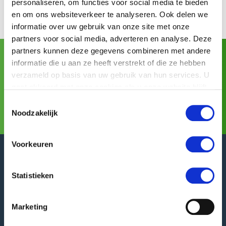
personaliseren, om functies voor social media te bieden
en om ons websiteverkeer te analyseren. Ook delen we
informatie over uw gebruik van onze site met onze
partners voor social media, adverteren en analyse. Deze
partners kunnen deze gegevens combineren met andere
Asia Fruit Logistica
Visite GREEFA en:
(02/09/2026 -
informatie die u aan ze heeft verstrekt of die ze hebben
04/09/2026)
verzameld op basis van uw gebruik van hun services. U
gaat akkoord met onze cookies als u onze website blijft
Más información
gebruiken.
Toestemmingsselectie
Noodzakelijk
Voorkeuren
Statistieken
GREEFA Oficina central
Marketing
Dirección de visita
Langstraat 12