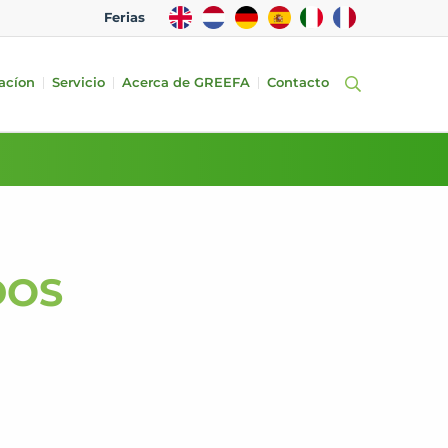
EN
NL
DE
ES
IT
FR
Ferias
acíon
Servicio
Acerca de GREEFA
Contacto
DOS