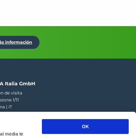
ás información
A Italia GmbH
n de visita
ezone 1/11
na | IT
73 424 181
a.italia@greefa.com
OK
al media te