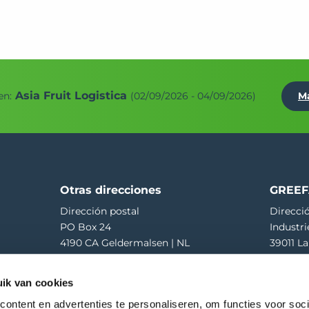
Asia Fruit Logistica
en:
(02/09/2026 - 04/09/2026)
M
Otras direcciones
GREEF
Dirección postal
Direcció
PO Box 24
Industri
4190 CA Geldermalsen | NL
39011 La
Recepción de mercancías
T
+39 04
ik van cookies
Hooglandscheweg 19
E
greef
4196 JK Tricht | NL
ontent en advertenties te personaliseren, om functies voor soci