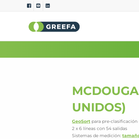
Clasificadoras
Sistemas D
GeoSort
Calidad externa (
CombiSort
Calidad interna (i
SmartSort
Peso específico
EasySort
Tamaño y program
QSort
Color
MCDOUGAL
Peso
Curvatura
UNIDOS)
GeoSort
para pre-clasificació
2 x 6 líneas con 54 salidas
Sistemas de medición:
tamaño