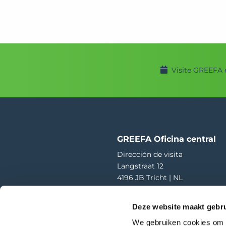
Visite GREEFA 
GREEFA Oficina central
Dirección de visita
Langstraat 12
4196 JB Tricht | NL
T
+31 345 578 100
Deze website maakt gebru
E
info@greefa.com
We gebruiken cookies om c