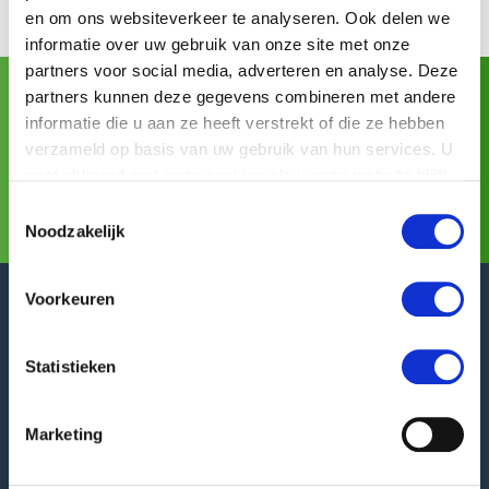
en om ons websiteverkeer te analyseren. Ook delen we
informatie over uw gebruik van onze site met onze
partners voor social media, adverteren en analyse. Deze
partners kunnen deze gegevens combineren met andere
Asia Fruit Logistica
Visite GREEFA en:
(02/09/2026 -
informatie die u aan ze heeft verstrekt of die ze hebben
04/09/2026)
verzameld op basis van uw gebruik van hun services. U
gaat akkoord met onze cookies als u onze website blijft
Más información
gebruiken.
Toestemmingsselectie
Noodzakelijk
Voorkeuren
Statistieken
GREEFA Oficina central
Dirección de visita
Marketing
Langstraat 12
4196 JB Tricht | NL