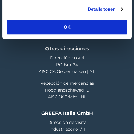
T
+31 345 578 100
Details tonen
E
info@greefa.com
Cámara de Comercio (NL): 11016475
OK
Número de IVA: NL006390493B01
Otras direcciones
Dirección postal
PO Box 24
4190 CA Geldermalsen | NL
Recepción de mercancías
Hooglandscheweg 19
4196 JK Tricht | NL
GREEFA Italia GmbH
Dirección de visita
Industriezone 1/11