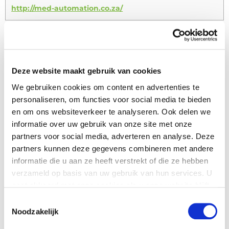
http://med-automation.co.za/
Utilice este formulario para contactar a su
distribuidor
Deze website maakt gebruik van cookies
We gebruiken cookies om content en advertenties te
Nombre
*
personaliseren, om functies voor social media te bieden
en om ons websiteverkeer te analyseren. Ook delen we
informatie over uw gebruik van onze site met onze
Nombre de la compañía
partners voor social media, adverteren en analyse. Deze
partners kunnen deze gegevens combineren met andere
informatie die u aan ze heeft verstrekt of die ze hebben
País
*
verzameld op basis van uw gebruik van hun services. U
gaat akkoord met onze cookies als u onze website blijft
gebruiken.
Toestemmingsselectie
Número de teléfono
Noodzakelijk