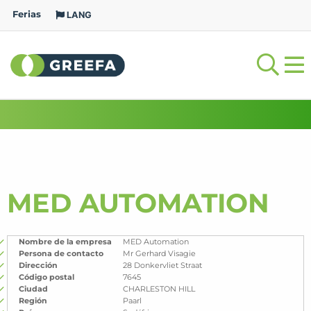
Ferias
LANG
MED AUTOMATION
Nombre de la empresa
MED Automation
Persona de contacto
Mr Gerhard Visagie
Dirección
28 Donkervliet Straat
Código postal
7645
Ciudad
CHARLESTON HILL
Región
Paarl