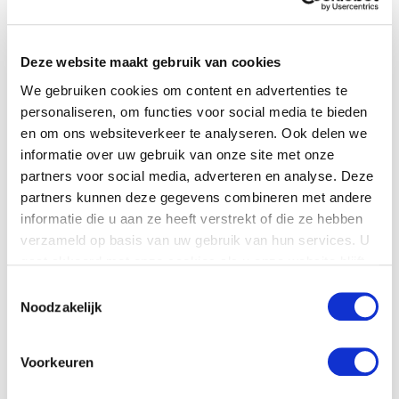
distribuidor
Nombre
*
Deze website maakt gebruik van cookies
We gebruiken cookies om content en advertenties te
Nombre de la compañía
personaliseren, om functies voor social media te bieden
en om ons websiteverkeer te analyseren. Ook delen we
informatie over uw gebruik van onze site met onze
País
*
partners voor social media, adverteren en analyse. Deze
partners kunnen deze gegevens combineren met andere
informatie die u aan ze heeft verstrekt of die ze hebben
Número de teléfono
verzameld op basis van uw gebruik van hun services. U
gaat akkoord met onze cookies als u onze website blijft
gebruiken.
Toestemmingsselectie
Correo electrónico
*
Noodzakelijk
Voorkeuren
Tu pregunta
*