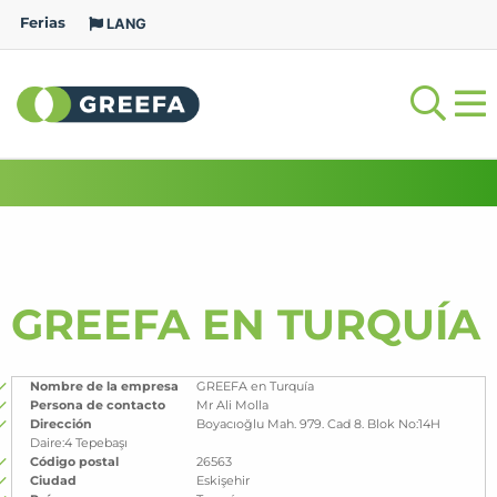
Ferias
LANG
GREEFA EN TURQUÍA
Nombre de la empresa
GREEFA en Turquía
Persona de contacto
Mr Ali Molla
Dirección
Boyacıoğlu Mah. 979. Cad 8. Blok No:14H
Daire:4 Tepebaşı
Código postal
26563
Ciudad
Eskişehir