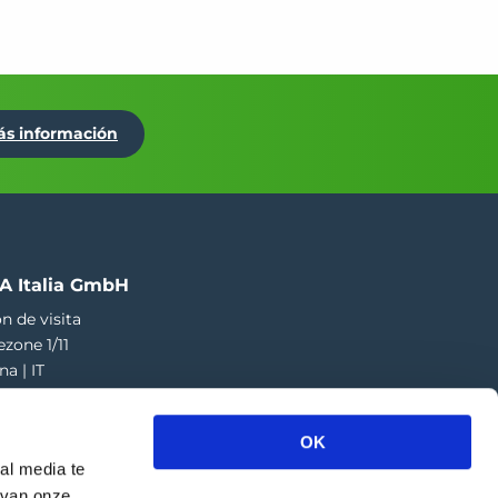
ás información
A Italia GmbH
n de visita
ezone 1/11
na | IT
73 424 181
a.italia@greefa.com
OK
al media te
 van onze