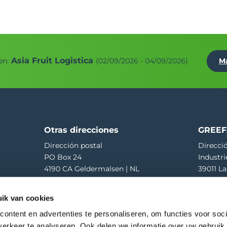
Asia Fruit Logistica
en:
(02/09/2026 - 04/09/2026)
M
Otras direcciones
GREEF
Dirección postal
Direcció
PO Box 24
Industri
4190 CA Geldermalsen | NL
39011 La
Recepción de mercancías
T
+39 04
ik van cookies
Hooglandscheweg 19
E
greef
4196 JK Tricht | NL
ontent en advertenties te personaliseren, om functies voor soci
6475
erkeer te analyseren. Ook delen we informatie over uw gebruik