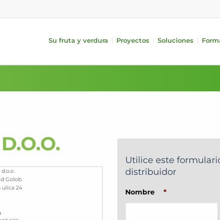
Su fruta y verdura
Proyectos
Soluciones
Form
e Medición
Fruta
Aparatos Periféricos
Verdura
iQS Pro)
Manzanas
Alimentación
Pepinos
FA)
Peras
Tratamiento
Tomates
Cítricos
Embalaje
Pimientos
a largo/corto
Frutas de hueso
i-PACKR
Berenjenas
Kiwis
Automatic TrayPackr
Aguacates
D.O.O.
Mangos
SmartPackr
Calabacines
Sistemas de llenado de bins
Utilice este formulari
Logística Interna
distribuidor
d.o.o.
Analisis de datos
zd Golob
 ulica 24
Nombre
*
a