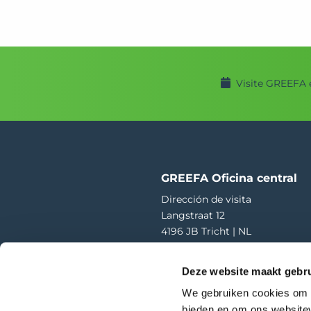
Visite GREEFA 
GREEFA Oficina central
Dirección de visita
Langstraat 12
4196 JB Tricht | NL
T
+31 345 578 100
Deze website maakt gebru
E
info@greefa.com
We gebruiken cookies om c
Cámara de Comercio (NL): 1101
bieden en om ons websitev