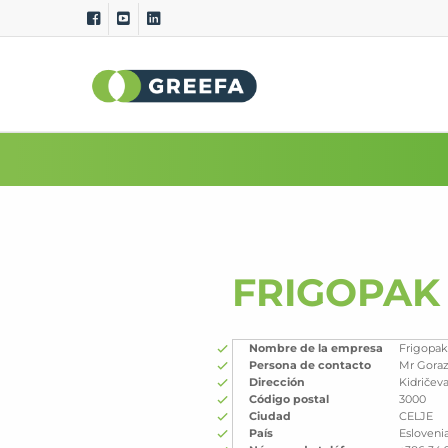
Clasificadoras
Sistemas D
GeoSort
Calidad externa (
CombiSort
Calidad interna (i
SmartSort
Peso específico
EasySort
Tamaño y program
QSort
Color
FRIGOPAK 
Peso
Curvatura
Nombre de la empresa
Frigopak 
Persona de contacto
Mr Gora
Dirección
Kidričeva
Código postal
3000
Ciudad
CELJE
País
Esloveni