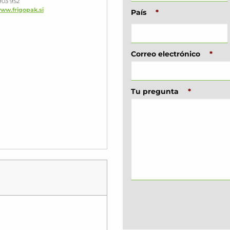
903 952
www.frigopak.si
País
*
Correo electrónico
*
Tu pregunta
*