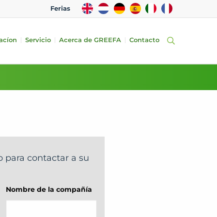
EN
NL
DE
ES
IT
FR
Ferias
acíon
Servicio
Acerca de GREEFA
Contacto
o para contactar a su
Nombre de la compañía