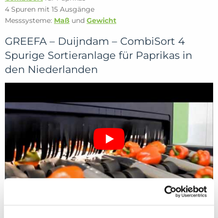
4 Spuren mit 15 Ausgänge
Messsysteme:
Maß
und
Gewicht
GREEFA – Duijndam – CombiSort 4
Spurige Sortieranlage für Paprikas in
den Niederlanden