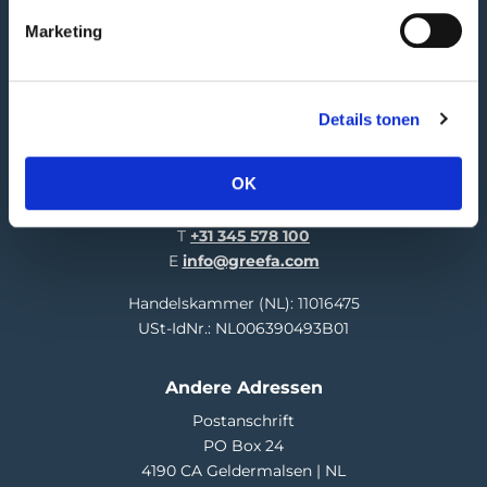
Marketing
GREEFA Hauptsitz
Details tonen
Besucheranschrift
Langstraat 12
OK
4196 JB Tricht | NL
T
+31 345 578 100
E
info@greefa.com
Handelskammer (NL): 11016475
USt-IdNr.: NL006390493B01
Andere Adressen
Postanschrift
PO Box 24
4190 CA Geldermalsen | NL