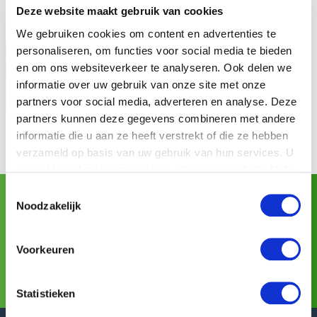
Deze website maakt gebruik van cookies
We gebruiken cookies om content en advertenties te
personaliseren, om functies voor social media te bieden
en om ons websiteverkeer te analyseren. Ook delen we
informatie over uw gebruik van onze site met onze
partners voor social media, adverteren en analyse. Deze
partners kunnen deze gegevens combineren met andere
informatie die u aan ze heeft verstrekt of die ze hebben
verzameld op basis van uw gebruik van hun services. U
gaat akkoord met onze cookies als u onze website blijft
gebruiken.
Toestemmingsselectie
Asia Fruit Logistica
Noodzakelijk
Besuchen Sie GREEFA auf:
(02/09/2026 - 04/09/2026)
Voorkeuren
Weitere Informationen
Statistieken