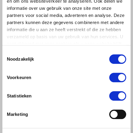
en om ons websiteverkeer te analyseren. Ook delen we
Mit dem modularen Aufbau und den langlebigen
informatie over uw gebruik van onze site met onze
selbstproduzierten Einzelteilen sind Sie gut auf die Zukunft
partners voor social media, adverteren en analyse. Deze
vorbereitet. Sie können die Anlage leicht anpassen und so für
partners kunnen deze gegevens combineren met andere
einen höheren Ertrag das Beste aus der Sortiermaschine
informatie die u aan ze heeft verstrekt of die ze hebben
holen.
verzameld op basis van uw gebruik van hun services. U
gaat akkoord met onze cookies als u onze website blijft
gebruiken.
Toestemmingsselectie
Noodzakelijk
Voorkeuren
Statistieken
Marketing
Sortiermöglichkeiten