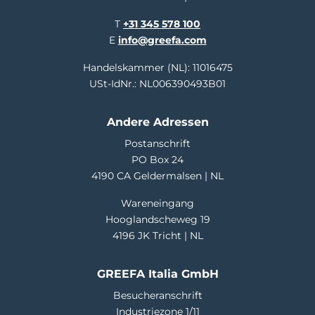
T
+31 345 578 100
E
info@greefa.com
Handelskammer (NL): 11016475
USt-IdNr.: NL006390493B01
Andere Adressen
Postanschrift
PO Box 24
4190 CA Geldermalsen | NL
Wareneingang
Hooglandscheweg 19
4196 JK Tricht | NL
GREEFA Italia GmbH
Besucheranschrift
Industriezone 1/11