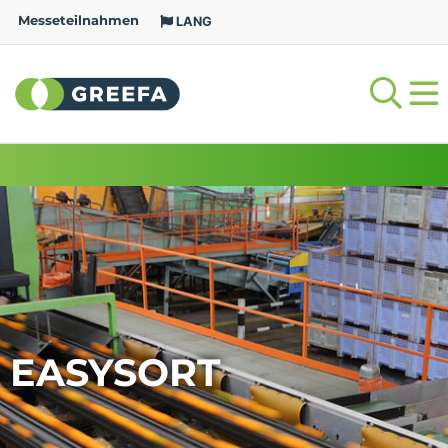
Messeteilnahmen
LANG
EASYSORT