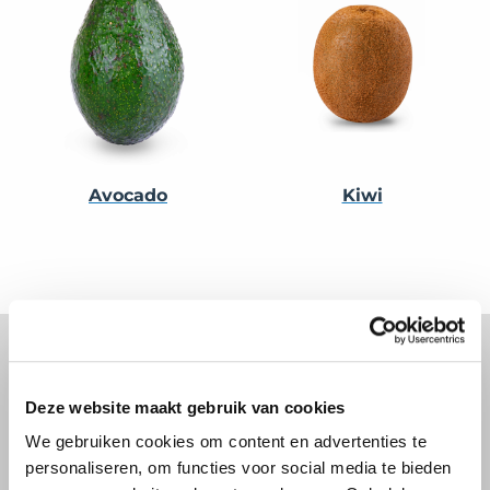
Avocado
Kiwi
Deze website maakt gebruik van cookies
Sehen Sie die EasySort in Aktion
We gebruiken cookies om content en advertenties te
personaliseren, om functies voor social media te bieden
Flexibel und langlebig durch modulare Bauweise