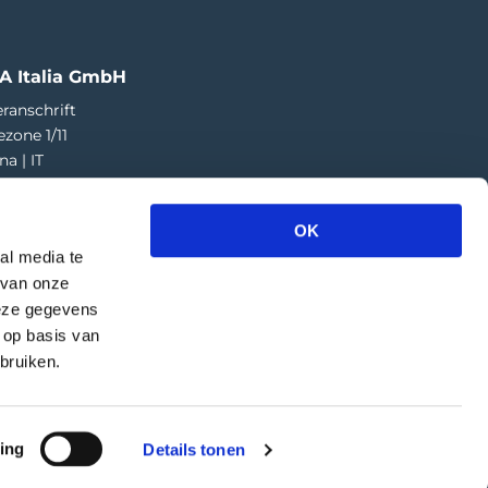
A Italia GmbH
ranschrift
ezone 1/11
na | IT
73 424 181
a.italia@greefa.com
OK
al media te
 van onze
deze gegevens
 op basis van
bruiken.
ing
Details tonen