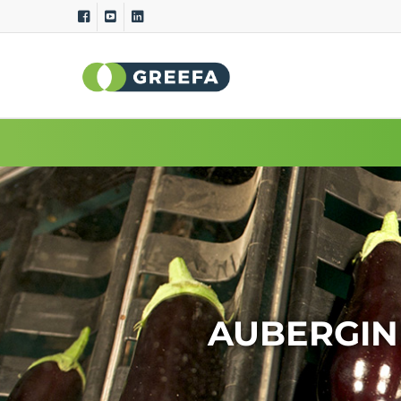
Sortiermaschinen
Messs
GeoSort
Äußere Qu
GeoSort Ultimate Clean
Innere Qu
CombiSort
Spezifis
SmartSort
Maß- und
EasySort
Farbe
QSort
Gewicht
Krümmu
AUBERGIN