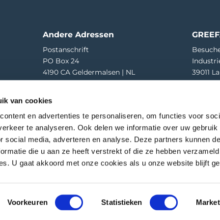
Andere Adressen
GREEF
Postanschrift
Besuche
PO Box 24
Industri
4190 CA Geldermalsen | NL
39011 La
Wareneingang
T
+39 04
ik van cookies
Hooglandscheweg 19
E
greef
4196 JK Tricht | NL
ontent en advertenties te personaliseren, om functies voor soci
erkeer te analyseren. Ook delen we informatie over uw gebruik
or social media, adverteren en analyse. Deze partners kunnen 
ormatie die u aan ze heeft verstrekt of die ze hebben verzameld
s. U gaat akkoord met onze cookies als u onze website blijft ge
gänglichkeit
Privacy
Haftungsausschluss
es
Voorkeuren
Statistieken
Market