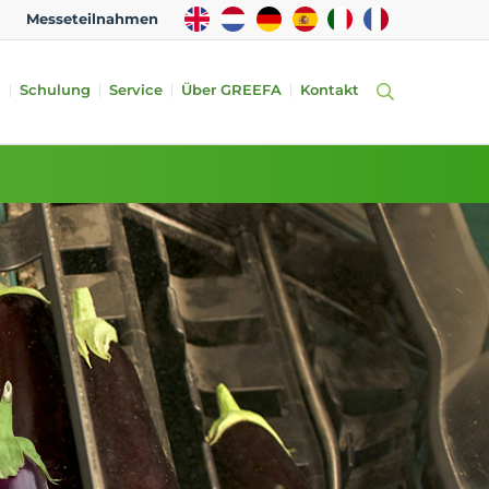
EN
NL
DE
ES
IT
FR
Messeteilnahmen
n
Schulung
Service
Über GREEFA
Kontakt