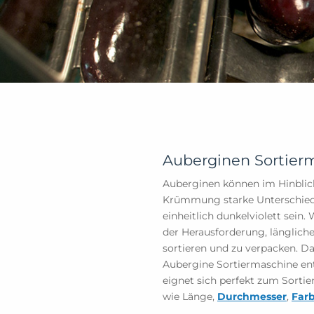
Auberginen Sortier
Auberginen können im Hinbli
Krümmung starke Unterschied
einheitlich dunkelviolett sein.
der Herausforderung, längliche
sortieren und zu verpacken. D
Aubergine Sortiermaschine ent
eignet sich perfekt zum Sorti
wie Länge,
Durchmesser
,
Far