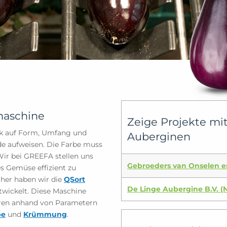
maschine
Zeige Projekte mi
ck auf Form, Umfang und
Auberginen
e aufweisen. Die Farbe muss
 Wir bei GREEFA stellen uns
Gebroeders van Onselen en
s Gemüse effizient zu
aher haben wir die
QSort
De Linge Aubergine B.V. (
wickelt. Diese Maschine
eren anhand von Parametern
be
und
Krümmung
.