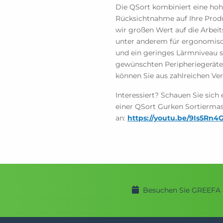
Die QSort kombiniert eine hoh
Rücksichtnahme auf Ihre Produ
wir großen Wert auf die Arbei
unter anderem für ergonomis
und ein geringes Lärmniveau s
gewünschten Peripheriegeräte
können Sie aus zahlreichen V
Interessiert? Schauen Sie sich
einer QSort Gurken Sortierma
an:
https://youtu.be/9Is5Rn
Besuchen Sie GREEFA 