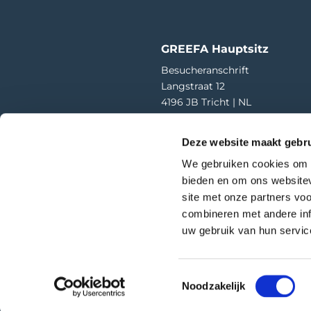
GREEFA Hauptsitz
Besucheranschrift
Langstraat 12
4196 JB Tricht | NL
T
+31 345 578 100
Deze website maakt gebru
E
info@greefa.com
We gebruiken cookies om c
Handelskammer (NL): 11016475
bieden en om ons websitev
USt-IdNr.: NL006390493B01
site met onze partners vo
combineren met andere inf
uw gebruik van hun service
Webzu
© Copyright –
GREEFA
Toestemmingsselectie
Cooki
Noodzakelijk