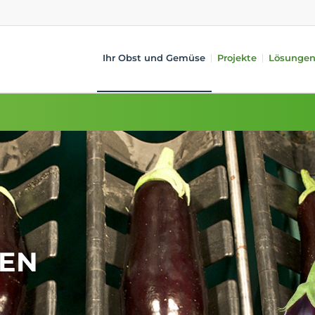
Ihr Obst und Gemüse
Projekte
Lösunge
ysteme
Obst
Zusatzgeräte
Gemüse
alität (iQS Pro)
Äpfel
Zufuhr
Gurken
alität (iFA)
Birnen
Behandlung
Tomaten
ches Gewicht
Zitrusfrüchte
Verpackung
Paprikas
 Längensortierung
Steinobst
Automatic TrayPackr
Auberginen
Kiwi
i-PACKR
Avocado
Mangos
SmartPackr
Zucchinis
ng
Befüllen
Interner Transport
EN
Datenanalyse