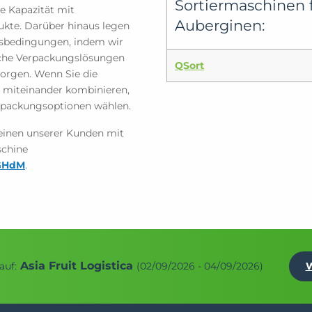
Sortiermaschinen 
e Kapazität mit
Auberginen
:
kte. Darüber hinaus legen
tsbedingungen, indem wir
che Verpackungslösungen
QSort
orgen. Wenn Sie die
 miteinander kombinieren,
erpackungsoptionen wählen.
 einen unserer Kunden mit
schine
4GHdM
.
Asia Fruit Logistica
auf:
(02/09/2026 - 04/09/2026)
W