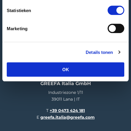
Partita IVA: NL006390493B01
Statistieken
Altri indirizzi
Marketing
Indirizzo postale
PO Box 24
4190 CA Geldermalsen | NL
Details tonen
Ricezione merci
Hooglandscheweg 19
4196 JK Tricht | NL
OK
GREEFA Italia GmbH
Industriezone 1/11
39011 Lana | IT
T
+39 0473 424 181
E
greefa.italia@greefa.com