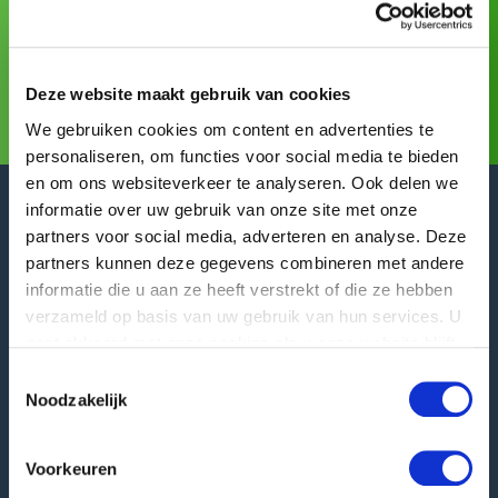
Asia Fruit Logistica
Visita GREEFA a:
(02/09/2026 -
04/09/2026)
Ulteriori informazioni
Deze website maakt gebruik van cookies
We gebruiken cookies om content en advertenties te
personaliseren, om functies voor social media te bieden
en om ons websiteverkeer te analyseren. Ook delen we
informatie over uw gebruik van onze site met onze
partners voor social media, adverteren en analyse. Deze
partners kunnen deze gegevens combineren met andere
informatie die u aan ze heeft verstrekt of die ze hebben
GREEFA Sede centrale
verzameld op basis van uw gebruik van hun services. U
Indirizzo visitatori
gaat akkoord met onze cookies als u onze website blijft
Langstraat 12
gebruiken.
Toestemmingsselectie
4196 JB Tricht | NL
Noodzakelijk
T
+31 345 578 100
E
info@greefa.com
Voorkeuren
Camera di Commercio (NL): 11016475