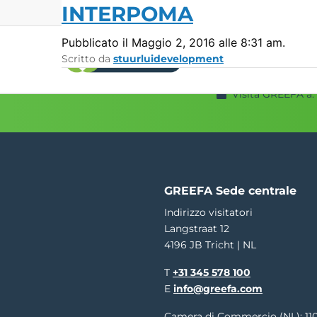
INTERPOMA
Pubblicato il Maggio 2, 2016 alle 8:31 am.
Scritto da
stuurluidevelopment
Visita GREEFA a:
Macchine per la
Sistemi di
calibratura
misurazio
GeoSort
Qualità esterna
GeoSort Ultimate Clean
Qualità interna
CombiSort
Peso relativo
SmartSort
Dimensione e 
GREEFA Sede centrale
EasySort
Colore
Indirizzo visitatori
QSort
Peso
Langstraat 12
Curvatura
4196 JB Tricht | NL
T
+31 345 578 100
E
info@greefa.com
Camera di Commercio (NL): 11