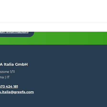
EN
NL
DE
ES
IT
FR
Eventi
rmazione
Servizio
Oltre il GREEFA
Contatto
iori informazioni
A Italia GmbH
ezone 1/11
na | IT
73 424 181
a.italia@greefa.com